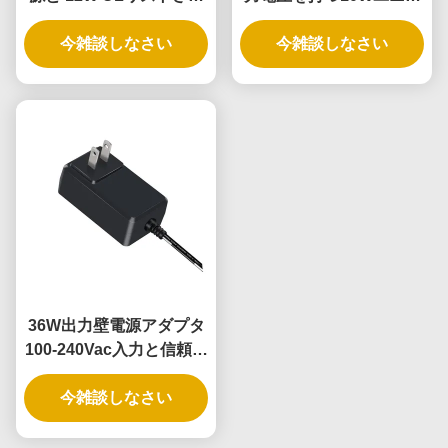
た壁電源アダプタ
ーサルウォール電源アダ
今雑談しなさい
今雑談しなさい
プタ
36W出力壁電源アダプタ
100-240Vac入力と信頼性
の高いAC DC電源のため
今雑談しなさい
の3年間の保証