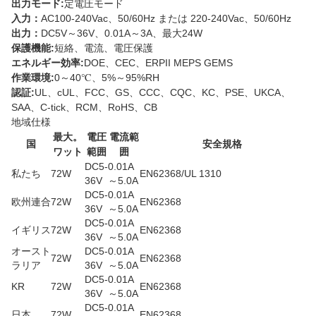
出力モード:
定電圧モード
入力：
AC100-240Vac、50/60Hz または 220-240Vac、50/60Hz
出力：
DC5V～36V、0.01A～3A、最大24W
保護機能:
短絡、電流、電圧保護
エネルギー効率:
DOE、CEC、ERPII MEPS GEMS
作業環境:
0～40℃、5%～95%RH
認証:
UL、cUL、FCC、GS、CCC、CQC、KC、PSE、UKCA、
SAA、C-tick、RCM、RoHS、CB
地域仕様
最大。
電圧
電流範
国
安全規格
ワット
範囲
囲
DC5-
0.01A
私たち
72W
EN62368/UL 1310
36V
～5.0A
DC5-
0.01A
欧州連合
72W
EN62368
36V
～5.0A
DC5-
0.01A
イギリス
72W
EN62368
36V
～5.0A
オースト
DC5-
0.01A
72W
EN62368
ラリア
36V
～5.0A
DC5-
0.01A
KR
72W
EN62368
36V
～5.0A
DC5-
0.01A
日本
72W
EN62368