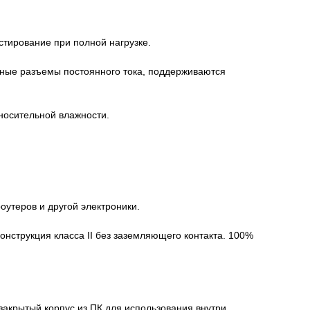
стирование при полной нагрузке.
ичные разъемы постоянного тока, поддерживаются
носительной влажности.
оутеров и другой электроники.
Конструкция класса II без заземляющего контакта. 100%
закрытый корпус из ПК для использования внутри