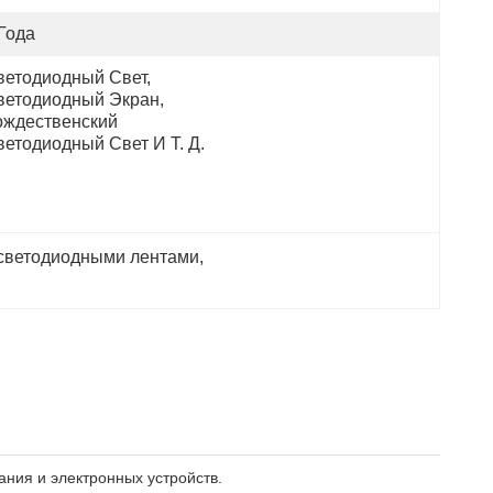
Года
ветодиодный Свет, 
ветодиодный Экран, 
ождественский 
ветодиодный Свет И Т. Д.
светодиодными лентами
, 
ния и электронных устройств.