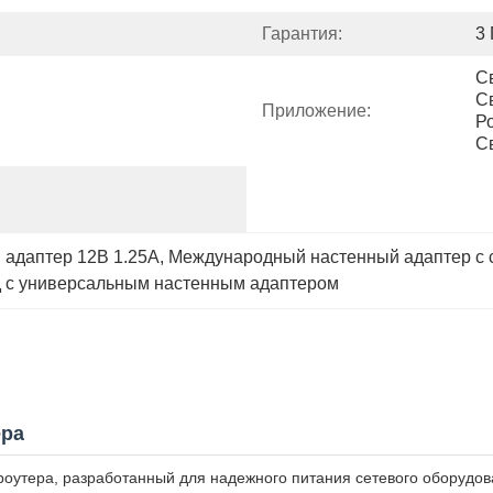
Гарантия:
3 
С
С
Приложение:
Р
С
адаптер 12В 1.25А
, 
Международный настенный адаптер с 
 с универсальным настенным адаптером
ера
оутера, разработанный для надежного питания сетевого оборудова