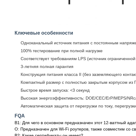
Ключевые особенности
Одноканальный источник питания с постоянным напряж
100% тестирование при полной нагрузке
Соответствует требованиям LPS (источник ограниченно
3-летняя полная гарантия
Конструкция питания класса II (без заземляющего контак
Компактный размер с полностью закрытым корпусом из 
Быстрое время запуска: <3 секунд
Высокая энергоэффективность: DOE/CEC/ErP/MEPS/NRca
Автоматическая защита от перегрузки по току, перегрузк
FQA
В1: Для чего в основном предназначен этот 12-ваттный ада
О: Предназначен для Wi-Fi роутеров, также совместим со 
В2: Какие сертификаты он имеет?