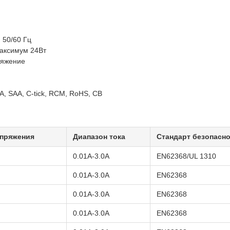
 50/60 Гц
максимум 24Вт
ряжение
, SAA, C-tick, RCM, RoHS, CB
апряжения
Диапазон тока
Стандарт безопасн
0.01А-3.0А
EN62368/UL 1310
0.01А-3.0А
EN62368
0.01А-3.0А
EN62368
0.01А-3.0А
EN62368