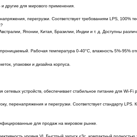
 и другие для мирового применения.
ренапряжения, перегрузки. Соответствует требованиям LPS, 100% те
ь?
Австралии, Японии, Китая, Бразилии, Индии и т. д. Доступны разл
епроницаемый. Рабочая температура 0-40°C, влажность 5%-95% от
еток, упаковки и дизайна корпуса.
 сетевых устройств, обеспечивает стабильное питание для Wi-Fi р
оку, перенапряжения и перегрузки. Соответствует стандарту LPS. 
лифицированные для продаж на мировом рынке.
тивность уровня VI. Быстрый запуск <3с, компактный полностью 