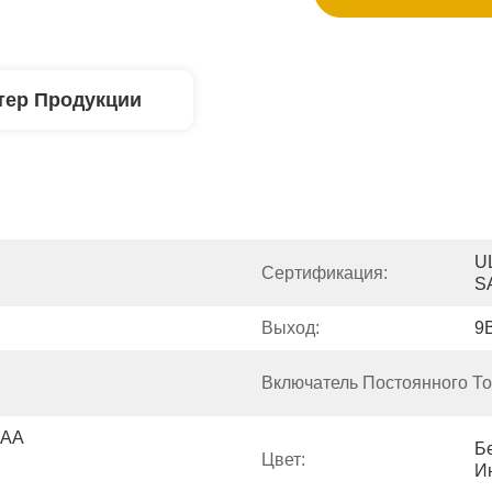
тер Продукции
U
Сертификация:
S
Выход:
9
Включатель Постоянного То
AA 
Б
Цвет:
И