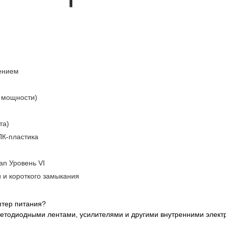
ением
й мощности)
та)
ПК-пластика
n Уровень VI
и и короткого замыкания
птер питания?
светодиодными лентами, усилителями и другими внутренними элек