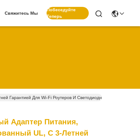
Побеседуйте
Свяжитесь Мы
Теперь
ней Гарантией Для Wi-Fi Роутеров И Светодиодных Ламп
ый Адаптер Питания,
ванный UL, С 3-Летней