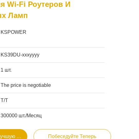
я Wi-Fi Роутеров И
ых Ламп
KSPOWER
KS39DU-xxxyyyy
1 шт.
The price is negotiable
Т/Т
300000 шт./Месяц
Лучшую Цену
Побеседуйте Теперь