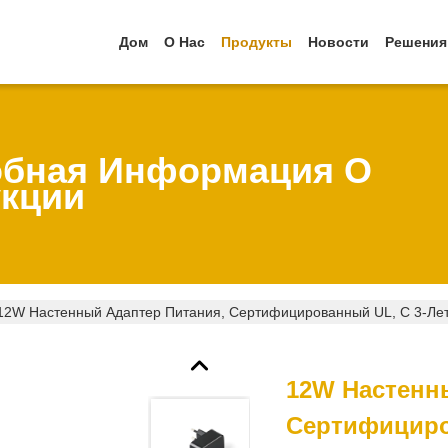
Дом
О Нас
Продукты
Новости
Решения
бная Информация О
кции
12W Настенный Адаптер Питания, Сертифицированный UL, С 3-Лет
12W Настенн
Сертифициро