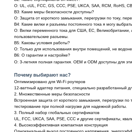
О: UL, cUL, FCC, GS, CCC, PSE, UKCA, SAA, RCM, RoHS, CB
В3: Какие меры безопасности доступны?
О: Защита от короткого замыкания, перегрузки по току, пе
В4: Какие вилки и разъемы постоянного тока я могу выбрат
О: Вилки переменного тока для США, ЕС, Великобритании, 
пользовательские разъемы.
В5: Каковы условия работы?
О: Только для использования внутри помещений, не водон
В6: О гарантии и настройке?
О: 3-летняя полная гарантия. OEM и ODM доступны для этик
Почему выбирают нас?
Оптимизировано для Wi-Fi роутеров
12-ваттный адаптер питания, специально разработанный для
2. Множественные меры безопасности
Встроенная защита от короткого замыкания, перегрузки по т
тестирование при полной нагрузке для надежной работы.
3. Полный набор глобальных сертификатов
UL, FCC, UKCA, SAA, PSE, CCC и другие сертификаты, ква
4. Высокоэффективная компактная конструкция
Одноканальный выход постоянного напряжения, энергоэффек