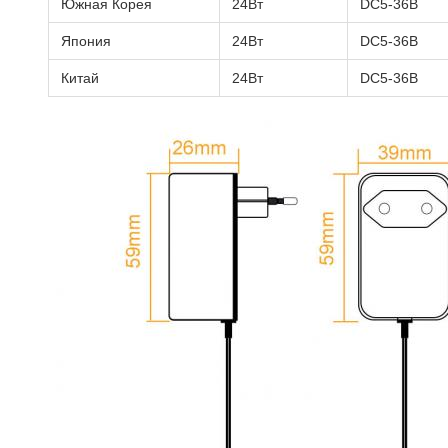
Южная Корея
24Вт
DC5-36В
Япония
24Вт
DC5-36В
Китай
24Вт
DC5-36В