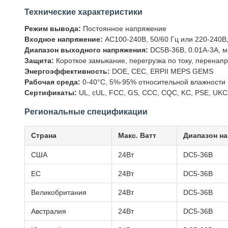
Технические характеристики
Режим вывода:
Постоянное напряжение
Входное напряжение:
AC100-240В, 50/60 Гц или 220-240В,
Диапазон выходного напряжения:
DC5В-36В, 0.01А-3А, 
Защита:
Короткое замыкание, перегрузка по току, перенап
Энергоэффективность:
DOE, CEC, ERPII MEPS GEMS
Рабочая среда:
0-40°C, 5%-95% относительной влажности
Сертификаты:
UL, cUL, FCC, GS, CCC, CQC, KC, PSE, UKCA
Региональные спецификации
Страна
Макс. Ватт
Диапазон н
США
24Вт
DC5-36В
ЕС
24Вт
DC5-36В
Великобритания
24Вт
DC5-36В
Австралия
24Вт
DC5-36В