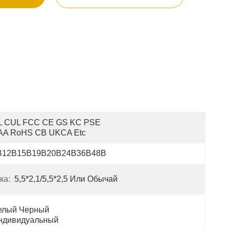
L CUL FCC CE GS KC PSE 
AA RoHS CB UKCA Etc
В12В15В19В20В24В36В48В
ка:
5,5*2,1/5,5*2,5 Или Обычай
елый Черный 
ндивидуальный