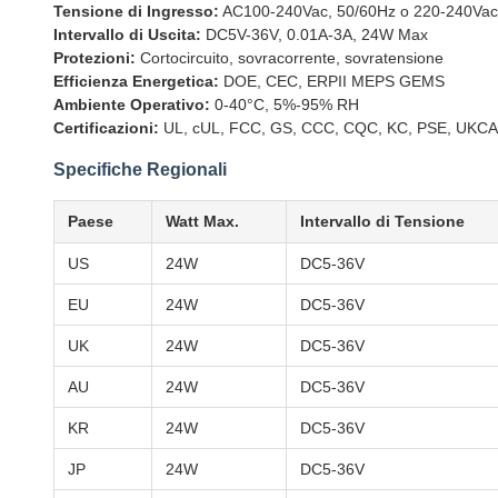
Tensione di Ingresso:
AC100-240Vac, 50/60Hz o 220-240Vac
Intervallo di Uscita:
DC5V-36V, 0.01A-3A, 24W Max
Protezioni:
Cortocircuito, sovracorrente, sovratensione
Efficienza Energetica:
DOE, CEC, ERPII MEPS GEMS
Ambiente Operativo:
0-40°C, 5%-95% RH
Certificazioni:
UL, cUL, FCC, GS, CCC, CQC, KC, PSE, UKCA,
Specifiche Regionali
Paese
Watt Max.
Intervallo di Tensione
US
24W
DC5-36V
EU
24W
DC5-36V
UK
24W
DC5-36V
AU
24W
DC5-36V
KR
24W
DC5-36V
JP
24W
DC5-36V