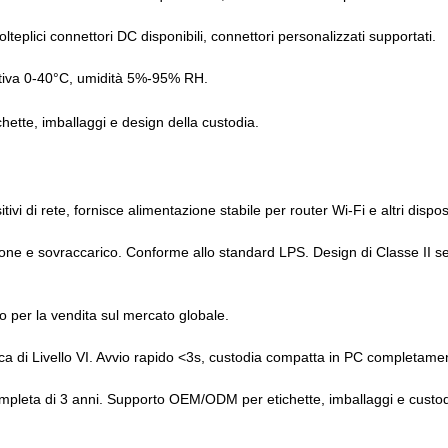
eplici connettori DC disponibili, connettori personalizzati supportati.
ativa 0-40°C, umidità 5%-95% RH.
ette, imballaggi e design della custodia.
di rete, fornisce alimentazione stabile per router Wi-Fi e altri dispositi
ione e sovraccarico. Conforme allo standard LPS. Design di Classe II sen
o per la vendita sul mercato globale.
ica di Livello VI. Avvio rapido <3s, custodia compatta in PC completame
ompleta di 3 anni. Supporto OEM/ODM per etichette, imballaggi e custod