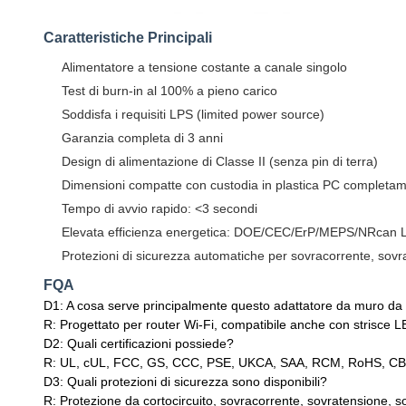
Caratteristiche Principali
Alimentatore a tensione costante a canale singolo
Test di burn-in al 100% a pieno carico
Soddisfa i requisiti LPS (limited power source)
Garanzia completa di 3 anni
Design di alimentazione di Classe II (senza pin di terra)
Dimensioni compatte con custodia in plastica PC completa
Tempo di avvio rapido: <3 secondi
Elevata efficienza energetica: DOE/CEC/ErP/MEPS/NRcan Li
Protezioni di sicurezza automatiche per sovracorrente, sovra
FQA
D1: A cosa serve principalmente questo adattatore da muro d
R: Progettato per router Wi-Fi, compatibile anche con strisce LED, 
D2: Quali certificazioni possiede?
R: UL, cUL, FCC, GS, CCC, PSE, UKCA, SAA, RCM, RoHS, CB e a
D3: Quali protezioni di sicurezza sono disponibili?
R: Protezione da cortocircuito, sovracorrente, sovratensione, so