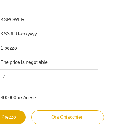
KSPOWER
KS39DU-xxxyyyy
1 pezzo
The price is negotiable
T/T
300000pcs/mese
e Prezzo
Ora Chiacchieri