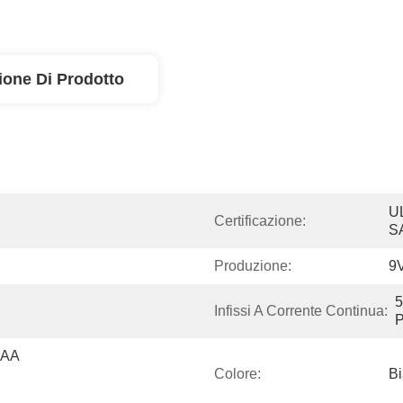
ione Di Prodotto
U
Certificazione:
S
Produzione:
9
5
Infissi A Corrente Continua:
P
AA 
Colore:
Bi