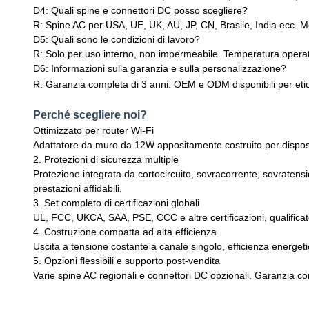
D4: Quali spine e connettori DC posso scegliere?
R: Spine AC per USA, UE, UK, AU, JP, CN, Brasile, India ecc. Molt
D5: Quali sono le condizioni di lavoro?
R: Solo per uso interno, non impermeabile. Temperatura oper
D6: Informazioni sulla garanzia e sulla personalizzazione?
R: Garanzia completa di 3 anni. OEM e ODM disponibili per etich
Perché scegliere noi?
Ottimizzato per router Wi-Fi
Adattatore da muro da 12W appositamente costruito per dispositivi 
2. Protezioni di sicurezza multiple
Protezione integrata da cortocircuito, sovracorrente, sovratens
prestazioni affidabili.
3. Set completo di certificazioni globali
UL, FCC, UKCA, SAA, PSE, CCC e altre certificazioni, qualificat
4. Costruzione compatta ad alta efficienza
Uscita a tensione costante a canale singolo, efficienza energet
5. Opzioni flessibili e supporto post-vendita
Varie spine AC regionali e connettori DC opzionali. Garanzia c