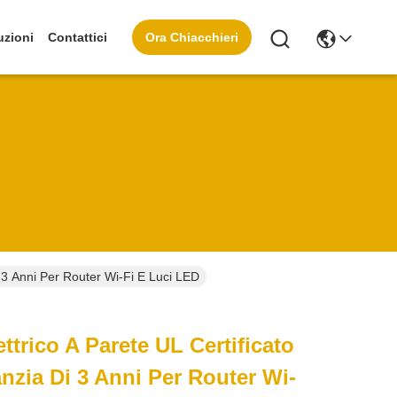
Ora Chiacchieri
uzioni
Contattici
 3 Anni Per Router Wi-Fi E Luci LED
ttrico A Parete UL Certificato
zia Di 3 Anni Per Router Wi-