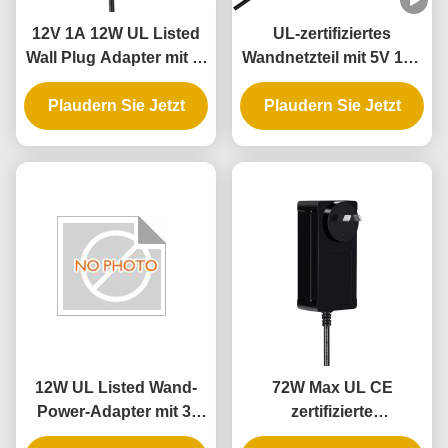
12V 1A 12W UL Listed
UL-zertifiziertes
Wall Plug Adapter mit 3-
Wandnetzteil mit 5V 12V
Jahres-Garantie und
24V Ausgang und 12W
mehrfachen Schutz
Plaudern Sie Jetzt
Plaudern Sie Jetzt
24W Leistung für
intelligentes Türschloss
12W UL Listed Wand-
72W Max UL CE
Power-Adapter mit 3-
zertifizierte
Jahres-Garantie und
Wandstecker mit 3-