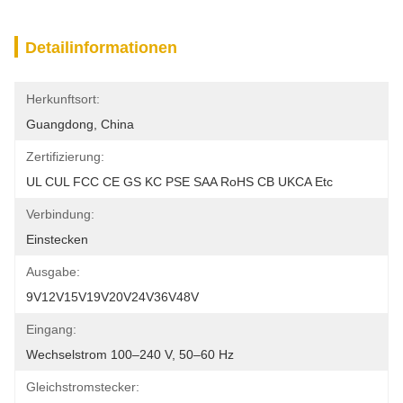
Detailinformationen
Herkunftsort:
Guangdong, China
Zertifizierung:
UL CUL FCC CE GS KC PSE SAA RoHS CB UKCA Etc
Verbindung:
Einstecken
Ausgabe:
9V12V15V19V20V24V36V48V
Eingang:
Wechselstrom 100–240 V, 50–60 Hz
Gleichstromstecker: