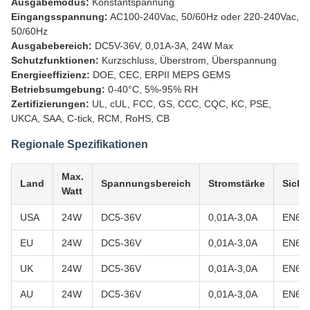
Ausgabemodus:
Konstantspannung
Eingangsspannung:
AC100-240Vac, 50/60Hz oder 220-240Vac,
50/60Hz
Ausgabebereich:
DC5V-36V, 0,01A-3A, 24W Max
Schutzfunktionen:
Kurzschluss, Überstrom, Überspannung
Energieeffizienz:
DOE, CEC, ERPII MEPS GEMS
Betriebsumgebung:
0-40°C, 5%-95% RH
Zertifizierungen:
UL, cUL, FCC, GS, CCC, CQC, KC, PSE,
UKCA, SAA, C-tick, RCM, RoHS, CB
Regionale Spezifikationen
Max.
Land
Spannungsbereich
Stromstärke
Siche
Watt
USA
24W
DC5-36V
0,01A-3,0A
EN623
EU
24W
DC5-36V
0,01A-3,0A
EN62
UK
24W
DC5-36V
0,01A-3,0A
EN62
AU
24W
DC5-36V
0,01A-3,0A
EN62