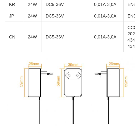
KR
24W
DC5-36V
0,01A-3,0A
EN62
JP
24W
DC5-36V
0,01A-3,0A
EN62
CCC-G
2022
CN
24W
DC5-36V
0,01A-3,0A
4343.
4343.