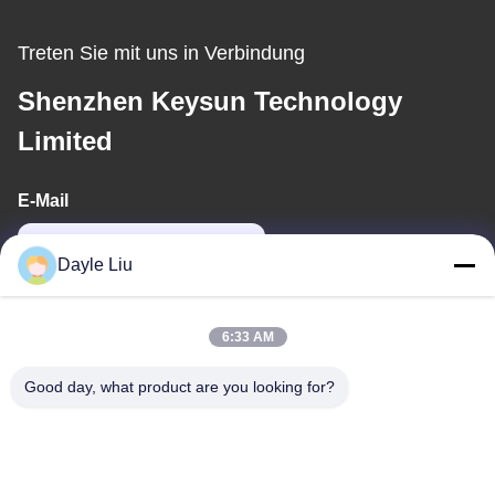
Treten Sie mit uns in Verbindung
Shenzhen Keysun Technology
Limited
E-Mail
dayle@keysuntech.com
Dayle Liu
Unsere Adresse
6:33 AM
Adresse
Good day, what product are you looking for?
8,9A Stock, Gebäude 2, Fengxing Lane Nr.1, Fenghuang
Community, Fuyong St., Baoan District, Shenzhen, Guangdong,
China
Telefon