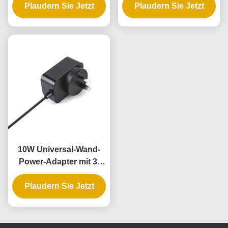
Plaudern Sie Jetzt
AC-DC-
Plaudern Sie Jetzt
jähriger Garantie
Stromversorgung
10W Universal-Wand-
Power-Adapter mit 3-
Jahres-Garantie und
Plaudern Sie Jetzt
mehreren
Ausgangsspannungen