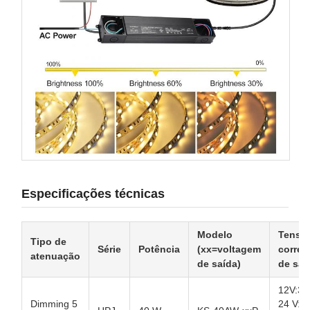
Especificações técnicas
Modelo
Tensã
Tipo de
Série
Potência
(xx=voltagem
corren
atenuação
de saída)
de saí
12V:3.
Dimming 5
24 V:1