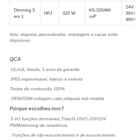
24V:13
Dimming 5
KS-320AW-
HPJ
320 W
36V:8.
em 1
xxP
48V:6.
Nota: etiquetas personalizadas, embalagens e caixas estão
disponíveis.
QCA
.UL/cUL listado, 5 anos de garantia
.IP65 impermeável, interior e exterior
Testes de combustão 100%
.OEM/ODM:voltagem,cabo,etiqueta sob medida
Porque escolheu-nos?
.5 in1 funções dimmáveis,Triac/0-10V/1-10V/10V
PWM/dimming de resistência
. Funções de não-escurecimento e de escurecimento