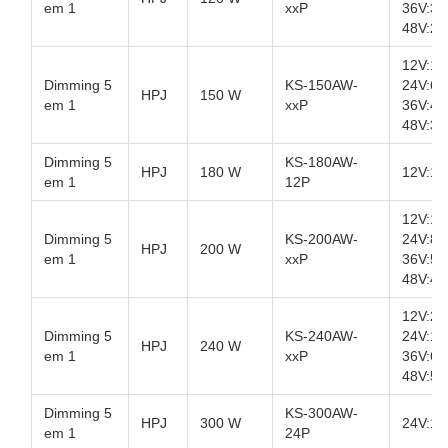
em 1
xxP
36V:3.
48V:2.
12V:12
Dimming 5
KS-150AW-
24V:6.
HPJ
150 W
em 1
xxP
36V:4.
48V:3.
Dimming 5
KS-180AW-
HPJ
180 W
12V:15
em 1
12P
12V:16
Dimming 5
KS-200AW-
24V:8.
HPJ
200 W
em 1
xxP
36V:5.
48V:4.
12V:20
Dimming 5
KS-240AW-
24V:10
HPJ
240 W
em 1
xxP
36V:6.
48V:5A
Dimming 5
KS-300AW-
HPJ
300 W
24V:12
em 1
24P