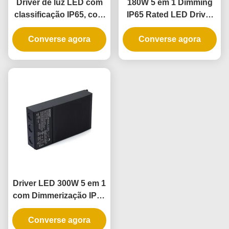
Driver de luz LED com
180W 5 em 1 Dimming
classificação IP65, com
IP65 Rated LED Driver
regulação de
para aplicações de
intensidade 5 em 1,
Converse agora
iluminação exterior e
Converse agora
240W e fonte de
interior
alimentação LED
regulável
Driver LED 300W 5 em 1
com Dimmerização IP65
para Fonte de
Converse agora
Alimentação