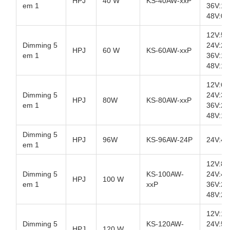
HPJ
40 W
KS-40AW-xxP
em 1
36V:1.
48V:0.
12V:5A
Dimming 5
24V:2.
HPJ
60 W
KS-60AW-xxP
em 1
36V:1.
48V:1.
12V:6.
Dimming 5
24V:3.
HPJ
80W
KS-80AW-xxP
em 1
36V:2.
48V:1.
Dimming 5
HPJ
96W
KS-96AW-24P
24V:4A
em 1
12V:8.
Dimming 5
KS-100AW-
24V:4.
HPJ
100 W
em 1
xxP
36V:2.
48V:2.
12V:10
Dimming 5
KS-120AW-
24V:5A
HPJ
120 W