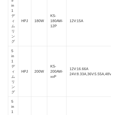
5
in
1
デ
KS-
ィ
HPJ
180W
180AW-
12V:15A
ム
12P
リ
ン
グ
5
in
1
デ
KS-
12V:16.66A
ィ
HPJ
200W
200AW-
24V:8.33A,36V:5.55A,48V4
ム
xxP
リ
ン
グ
5
in
1