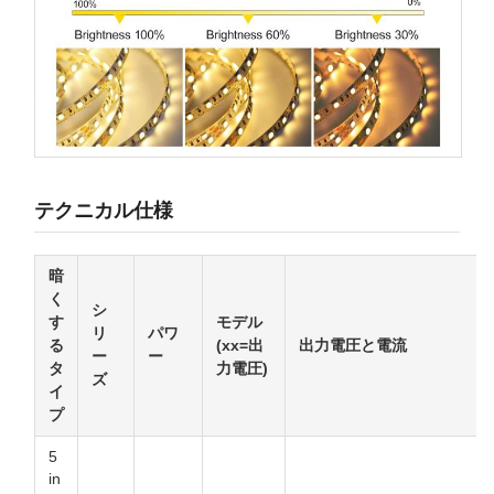
テクニカル仕様
暗
く
シ
す
モデル
リ
パワ
る
(xx=出
出力電圧と電流
ー
ー
タ
力電圧)
ズ
イ
プ
5
in