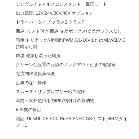
シングルチャネルとコンスタント・電圧モード
出力電圧: 12V/24V/36V/48V オプション
ドライバータイプ:クラス2 クラスP
囲み: リスト付き 囲み 交差ボックス/交差ボックスなし
暗示:トリアック/相切断,PWM,0/1-10VまたはMLV/ELV抵
抗暗示可能
環境:乾燥し湿った場所
クリーンな設置のためのノックアウト付きの配線室
電流制限過負荷保護
点滅のない操作
スムーズ・リップルフリー出力電圧
室内・室外使用用のIP67格付けの収納物
5 年間の保証
認証: UL/cUL CE FCC RoHS ENEC GS リスト,SELV,タイ
プ HL