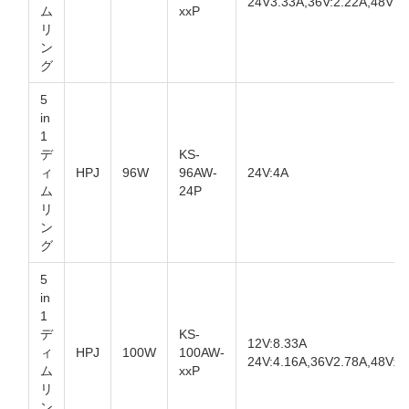
24V3.33A,36V:2.22A,48V1.
ム
xxP
リ
ン
グ
5
in
1
デ
KS-
ィ
HPJ
96W
96AW-
24V:4A
ム
24P
リ
ン
グ
5
in
1
デ
KS-
12V:8.33A
ィ
HPJ
100W
100AW-
24V:4.16A,36V2.78A,48V:2
ム
xxP
リ
ン