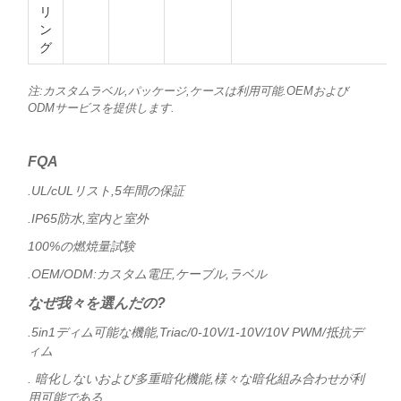
リ
ン
グ
注:カスタムラベル,パッケージ,ケースは利用可能.OEMおよび
ODMサービスを提供します.
FQA
.UL/cULリスト,5年間の保証
.IP65防水,室内と室外
100%の燃焼量試験
.OEM/ODM:カスタム電圧,ケーブル,ラベル
なぜ我々を選んだの?
.5in1ディム可能な機能,Triac/0-10V/1-10V/10V PWM/抵抗デ
ィム
. 暗化しないおよび多重暗化機能,様々な暗化組み合わせが利
用可能である