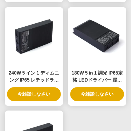
240W 5 イン 1 ディムニ
180W 5 in 1 調光 IP65定
ング IP65 レテッドライ
格 LEDドライバー 屋外
ト ドライバとディム可能
および屋内照明用途向け
今雑談しなさい
なLED電源
今雑談しなさい