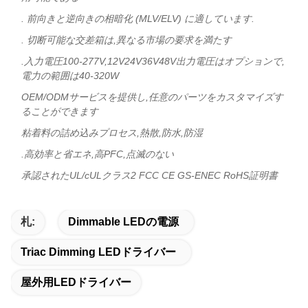
. 前向きと逆向きの相暗化 (MLV/ELV) に適しています.
. 切断可能な交差箱は,異なる市場の要求を満たす
.入力電圧100-277V,12V24V36V48V出力電圧はオプションで,
電力の範囲は40-320W
OEM/ODMサービスを提供し,任意のパーツをカスタマイズす
ることができます
粘着料の詰め込みプロセス,熱散,防水,防湿
.高効率と省エネ,高PFC,点滅のない
承認されたUL/cULクラス2 FCC CE GS-ENEC RoHS証明書
札:
Dimmable LEDの電源
Triac Dimming LEDドライバー
屋外用LEDドライバー