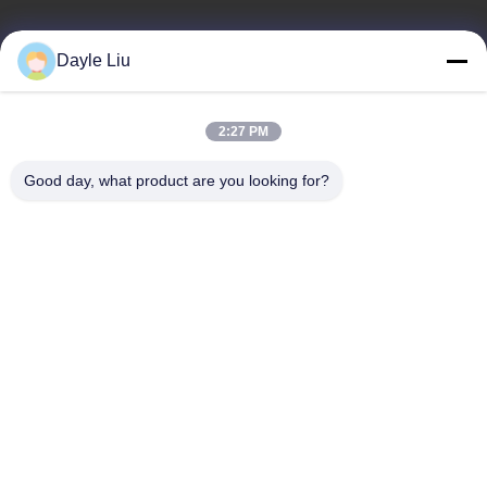
電子メール
Dayle Liu
power06@szzhpower.com
2:27 PM
住所
Good day, what product are you looking for?
住所
中国広東省深セン市宝安区福永街道鳳凰社区鳳興路1号2号棟8、
9A階
Tel
0086-755-81461285
プライバシーポリシー規約
|
地図