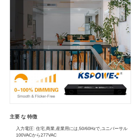
主要 な 特徴
入力電圧: 住宅,商業,産業用には,50/60Hzで,ユニバーサル
100VACから277VAC