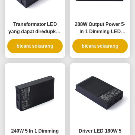
Transformator LED
288W Output Power 5-
yang dapat diredupkan
in-1 Dimming LED
192W 5-in-1 dengan
Driver dengan Rating
Peringkat IP65 untuk
bicara sekarang
IP65 untuk Aplikasi
bicara sekarang
Aplikasi Peredupan
Pencahayaan Universal
Fase Universal
240W 5 In 1 Dimming
Driver LED 180W 5