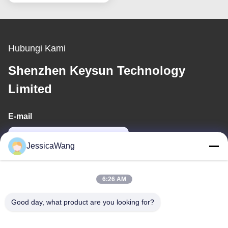
Hubungi Kami
Shenzhen Keysun Technology
Limited
E-mail
power06@szzhpower.com
JessicaWang
Alamat Kami
6:26 AM
Alamat
Good day, what product are you looking for?
8Lantai 9A, Bangunan 2, Fengxing Lane No.1, Komunitas
Fenghuang, Jalan Fuyong, Distrik Baoan, Shenzhen,