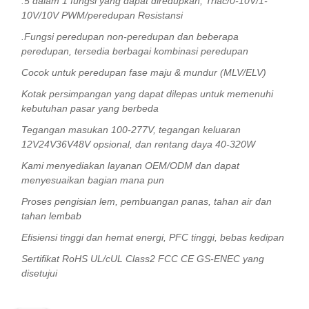
.5 dalam 1 fungsi yang dapat diredupkan, Triac/0-10V/1-
10V/10V PWM/peredupan Resistansi
.Fungsi peredupan non-peredupan dan beberapa
peredupan, tersedia berbagai kombinasi peredupan
Cocok untuk peredupan fase maju & mundur (MLV/ELV)
Kotak persimpangan yang dapat dilepas untuk memenuhi
kebutuhan pasar yang berbeda
Tegangan masukan 100-277V, tegangan keluaran
12V24V36V48V opsional, dan rentang daya 40-320W
Kami menyediakan layanan OEM/ODM dan dapat
menyesuaikan bagian mana pun
Proses pengisian lem, pembuangan panas, tahan air dan
tahan lembab
Efisiensi tinggi dan hemat energi, PFC tinggi, bebas kedipan
Sertifikat RoHS UL/cUL Class2 FCC CE GS-ENEC yang
disetujui