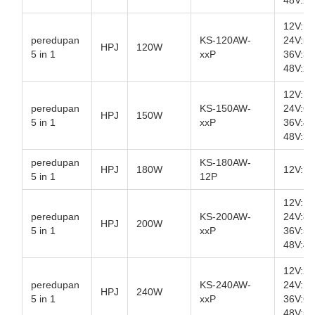
48V:2.
12V:10
peredupan
KS-120AW-
24V:5A
HPJ
120W
5 in 1
xxP
36V:3,
48V:2,
12V:12
peredupan
KS-150AW-
24V:6,
HPJ
150W
5 in 1
xxP
36V:4,
48V:3,
peredupan
KS-180AW-
HPJ
180W
12V:1
5 in 1
12P
12V:16
peredupan
KS-200AW-
24V:8.
HPJ
200W
5 in 1
xxP
36V:5.
48V:4.
12V:20
peredupan
KS-240AW-
24V:10
HPJ
240W
5 in 1
xxP
36V:6,
48V:5A