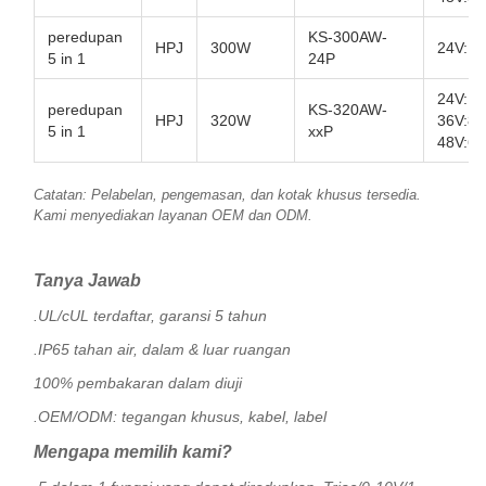
peredupan
KS-300AW-
HPJ
300W
24V:12
5 in 1
24P
24V:13
peredupan
KS-320AW-
HPJ
320W
36V:8,
5 in 1
xxP
48V:6,
Catatan: Pelabelan, pengemasan, dan kotak khusus tersedia.
Kami menyediakan layanan OEM dan ODM.
Tanya Jawab
.UL/cUL terdaftar, garansi 5 tahun
.IP65 tahan air, dalam & luar ruangan
100% pembakaran dalam diuji
.OEM/ODM: tegangan khusus, kabel, label
Mengapa memilih kami?