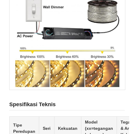
Spesifikasi Teknis
Model
Tegan
Tipe
Seri
Kekuatan
(xx=tegangan
& Arus
Peredupan