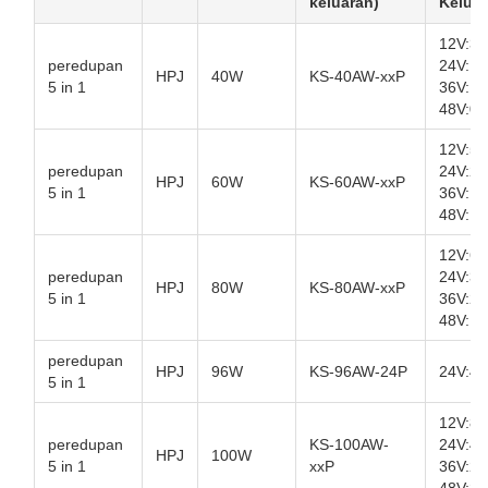
keluaran)
Kelua
12V:3,
peredupan
24V:1,
HPJ
40W
KS-40AW-xxP
5 in 1
36V:1,
48V:0,
12V:5A
peredupan
24V:2,
HPJ
60W
KS-60AW-xxP
5 in 1
36V:1,
48V:1,
12V:6,
peredupan
24V:3,
HPJ
80W
KS-80AW-xxP
5 in 1
36V:2,
48V:1,
peredupan
HPJ
96W
KS-96AW-24P
24V:4A
5 in 1
12V:8.
peredupan
KS-100AW-
24V:4.
HPJ
100W
5 in 1
xxP
36V:2.