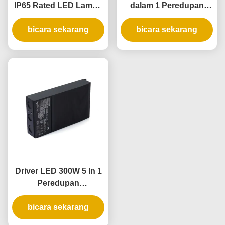
IP65 Rated LED Lampu
dalam 1 Peredupan
Driver dan Dimmable
Berperingkat IP65 untuk
LED Power Supply
bicara sekarang
Aplikasi Pencahayaan
bicara sekarang
Luar Ruangan dan
Dalam Ruangan
Driver LED 300W 5 In 1
Peredupan
Berperingkat IP65 untuk
Catu Daya yang Dapat
bicara sekarang
Diredupkan