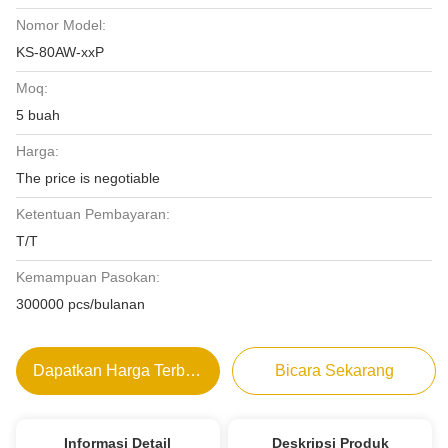
Nomor Model:
KS-80AW-xxP
Moq:
5 buah
Harga:
The price is negotiable
Ketentuan Pembayaran:
T/T
Kemampuan Pasokan:
300000 pcs/bulanan
Dapatkan Harga Terbaik
Bicara Sekarang
Informasi Detail
Deskripsi Produk