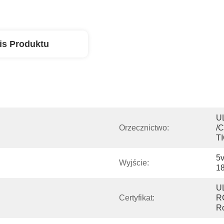
is Produktu
U
Orzecznictwo:
/
T
5v
Wyjście:
18
U
Certyfikat:
R
R