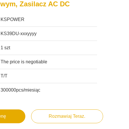
owym, Zasilacz AC DC
KSPOWER
KS39DU-xxxyyyy
1 szt
The price is negotiable
T/T
300000pcs/miesiąc
enę
Rozmawiaj Teraz.