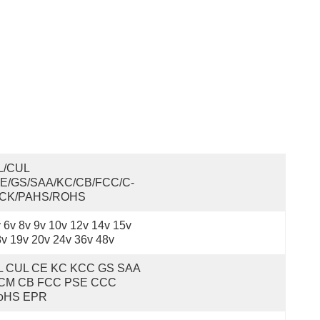
L/cUL 
CE/GS/SAA/KC/CB/FCC/C-
ICK/PAHS/ROHS
 6v 8v 9v 10v 12v 14v 15v 
v 19v 20v 24v 36v 48v
L CUL CE KC KCC GS SAA 
CM CB FCC PSE CCC 
oHS EPR