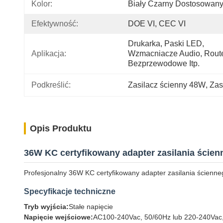
Kolor:
Biały Czarny Dostosowan
Efektywność:
DOE VI, CEC VI
Drukarka, Paski LED, 
Aplikacja:
Wzmacniacze Audio, Route
Bezprzewodowe Itp.
Podkreślić:
Zasilacz ścienny 48W
, 
Zas
Opis Produktu
36W KC certyfikowany adapter zasilania ście
Profesjonalny 36W KC certyfikowany adapter zasilania ścienn
Specyfikacje techniczne
Tryb wyjścia:
Stałe napięcie
Napięcie wejściowe:
AC100-240Vac, 50/60Hz lub 220-240Vac