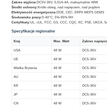
Zakres wyjścia:
DC5V-36V, 0,01A-4A, maksymalnie 48W
Środki ochrony:
Krótki obieg, nad napięciem, nad prądem
Efektywność energetyczna:
DOE, CEC, ERPII MEPS GEMS
Środowisko pracy:
0-40°C, 5%-95% RH
Certyfikaty:
UL, cUL, FCC, GS, CCC, CQC, KC, PSE, UKCA, SA
Specyfikacje regionalne
Kraj
Max. Watt
Zakres napięci
USA
48 W
DC5-36V
UE
48 W
DC5-36V
Wielka Brytania
48 W
DC5-36V
AU
48 W
DC5-36V
KR
48 W
DC5-36V
JP
48 W
DC5-36V
CN
48 W
DC5-36V