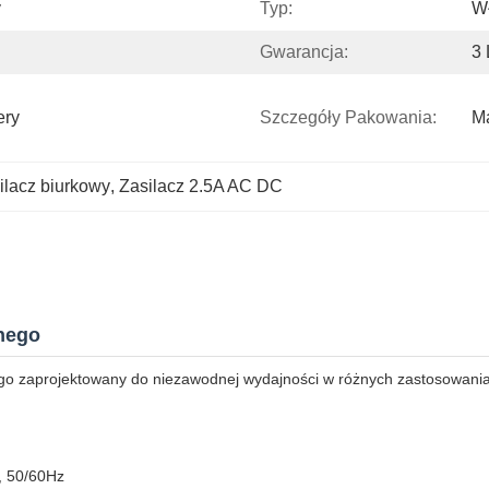
y
Typ:
W
Gwarancja:
3 
ry 
Szczegóły Pakowania:
Ma
ilacz biurkowy
, 
Zasilacz 2.5A AC DC
nnego
ego zaprojektowany do niezawodnej wydajności w różnych zastosowania
, 50/60Hz