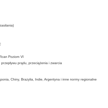
asilania)
C
Rcan Poziom VI
rzepływu prądu, przeciążenia i zwarcia
nia, Chiny, Brazylia, Indie, Argentyna i inne normy regionalne