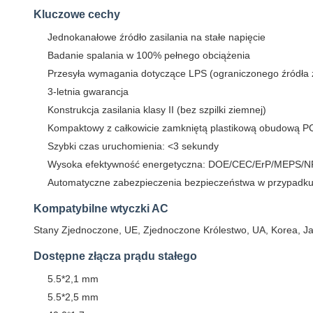
Kluczowe cechy
Jednokanałowe źródło zasilania na stałe napięcie
Badanie spalania w 100% pełnego obciążenia
Przesyła wymagania dotyczące LPS (ograniczonego źródła z
3-letnia gwarancja
Konstrukcja zasilania klasy II (bez szpilki ziemnej)
Kompaktowy z całkowicie zamkniętą plastikową obudową P
Szybki czas uruchomienia: <3 sekundy
Wysoka efektywność energetyczna: DOE/CEC/ErP/MEPS/N
Automatyczne zabezpieczenia bezpieczeństwa w przypadku p
Kompatybilne wtyczki AC
Stany Zjednoczone, UE, Zjednoczone Królestwo, UA, Korea, Japo
Dostępne złącza prądu stałego
5.5*2,1 mm
5.5*2,5 mm