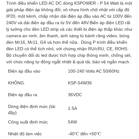
Trình điều khiển LED AC DC dòng KSPOWER - P 54 Watt là một 
giải pháp điện áp không đổi, vỏ nhựa hình chữ nhật với cấp độ 
IP20, một kênh, chấp nhận dải điện áp đầu vào AC từ 100V đến 
240V và dải điện áp đầu ra từ 5V đến 48V.
Biến áp điện LED rất 
lý tưởng cho đèn LED strip và các thiết bị điện áp thấp khác như 
camera an ninh, âm thanh, ánh sáng tủ bánh răng video, bóng 
đèn Mr16, Mr11, G4 và hơn thế nữa. 
 Dòng P
 trình điều khiển 
đèn LED có thể tích nhỏ, với chứng nhận RU/cRU, CE, ROHS. 
Bộ chuyển đổi dc led được tích hợp chip thông minh, chống sét, 
với chức năng tự động ngắt nhiệt & quá tải, bảo vệ ngắn mạch.
Điện áp đầu vào
100-240 Volts AC 50/60Hz
KHÔNG.
KSP-54W36
Điện áp đầu ra
36VDC
Dòng điện định mức (tải
1.5A
đầy)
Công suất định mức
54W
Nhiệt độ làm việc
-40℃ đến +50℃