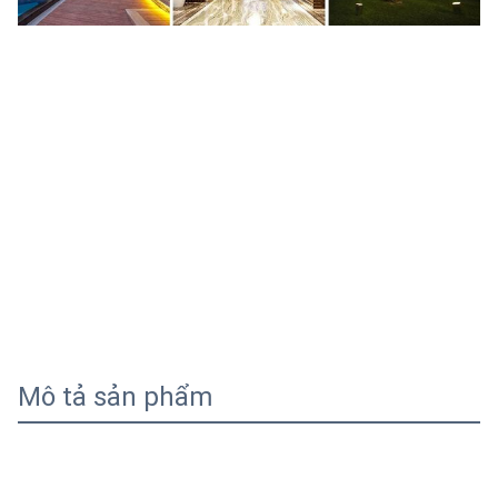
Mô tả sản phẩm
36V 1.5A 54W 36 V Vdc Volt Volts 36volts 36vdc 1.5 A Amp 
Amps Ampere 1.5amps 1500ma 54 W Watt Watts 54Watt 
54Watts