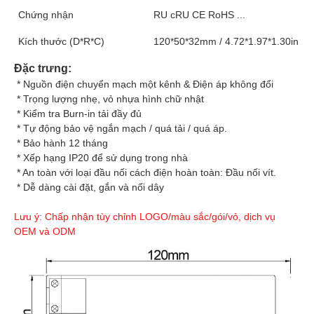
Chứng nhận
RU cRU CE RoHS ...
Kích thước (D*R*C)
120*50*32mm / 4.72*1.97*1.30in
Đặc trưng:
 * Nguồn điện chuyển mạch một kênh & Điện áp không đổi
 * Trọng lượng nhẹ, vỏ nhựa hình chữ nhật
 * Kiểm tra Burn-in tải đầy đủ
 * Tự động bảo vệ ngắn mạch / quá tải / quá áp.
 * Bảo hành 12 tháng
 * Xếp hạng IP20 để sử dụng trong nhà
 * An toàn với loại đầu nối cách điện hoàn toàn: Đầu nối vít.
 * Dễ dàng cài đặt, gắn và nối dây
Lưu ý: Chấp nhận tùy chỉnh LOGO/màu sắc/gói/vỏ, dịch vụ 
OEM và ODM