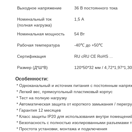
Выходное напряжение
36 В постоянного тока
Номинальный ток
1,5 А
(полная нагрузка)
Номинальная мощность
54 Вт
Рабочая температура
-40℃ до +50℃
Сертификация
RU cRU CE RoHS ...
Размер (Д*Ш*В)
120*50*32 мм / 4,72*1,97*1,3
Особенности:
 * Одноканальный и источник питания с постоянным напр
 * Легкий вес, прямоугольный пластиковый корпус
 * Тест на полную нагрузку
 * Автоматическая защита от короткого замыкания / перегр
 * Гарантия 12 месяцев
 * Класс защиты IP20 для использования внутри помещени
 * Безопасность с полностью изолированными разъемами т
 * Простота установки, монтажа и подключения