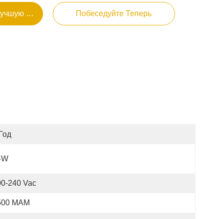
Лучшую Цену
Побеседуйте Теперь
Год
4W
00-240 Vac
500 МАМ