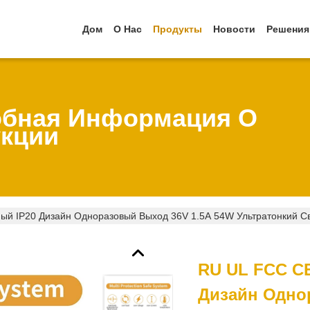
Дом
О Нас
Продукты
Новости
Решения
бная Информация О
кции
й IP20 Дизайн Одноразовый Выход 36V 1.5A 54W Ультратонкий С
RU UL FCC C
Дизайн Одно