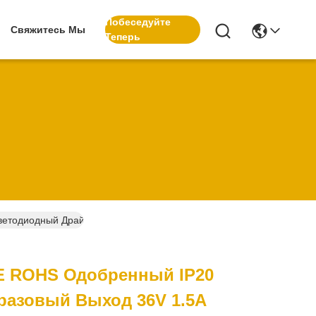
Побеседуйте
Свяжитесь Мы
Теперь
ветодиодный Драйвер Канал Питания Постоянное Напряжение
E ROHS Одобренный IP20
разовый Выход 36V 1.5A