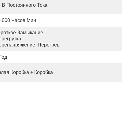
6 В Постоянного Тока
0 000 Часов Мин
ороткое Замыкание, 
регрузка, 
еренапряжение, Перегрев
Год
елая Коробка + Коробка