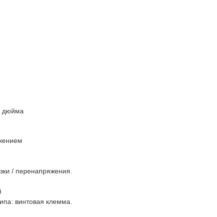
0 дюйма
яжением
узки / перенапряжения.
й
ипа: винтовая клемма.