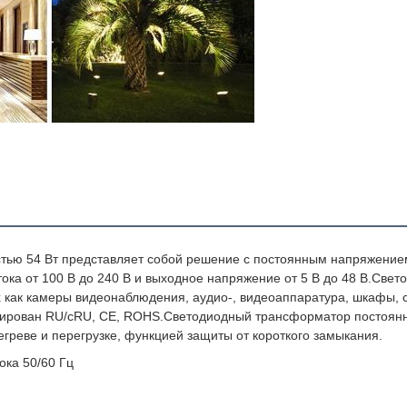
тока 1,5 А Ампер Амперы Ампер 1,5 А 1500 мА 54 Вт Ватт Ватты 54 Вт
ью 54 Вт представляет собой решение с постоянным напряжением,
ка от 100 В до 240 В и выходное напряжение от 5 В до 48 В.
Свето
х как камеры видеонаблюдения, аудио-, видеоаппаратура, шкафы, с
ирован RU/cRU, CE, ROHS.
Светодиодный трансформатор постоянно
греве и перегрузке, функцией защиты от короткого замыкания.
ока 50/60 Гц