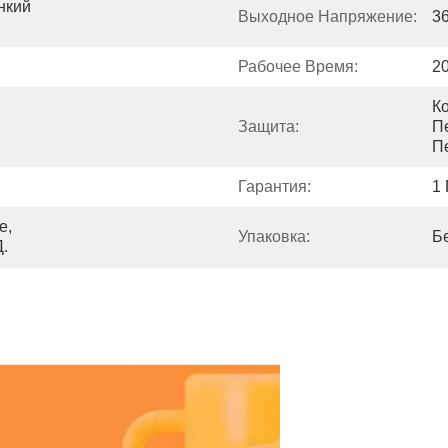
нкий 
Выходное Напряжение:
3
Рабочее Время:
2
К
Защита:
Пе
П
Гарантия:
1 
, 
Упаковка:
Б
Д.