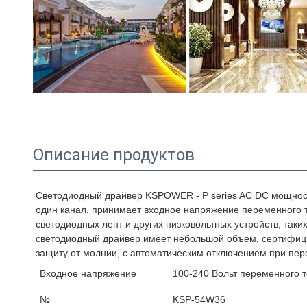
Описание продуктов
36 В 1,5 А 54 Вт 36 В Vdc Вольт Вольт 36 вольт 36 В пост. 
Светодиодный драйвер KSPOWER - P series AC DC мощност
один канал, принимает входное напряжение переменного то
светодиодных лент и других низковольтных устройств, таки
светодиодный драйвер имеет небольшой объем, сертифиц
защиту от молнии, с автоматическим отключением при пере
Входное напряжение
100-240 Вольт переменного т
№
KSP-54W36