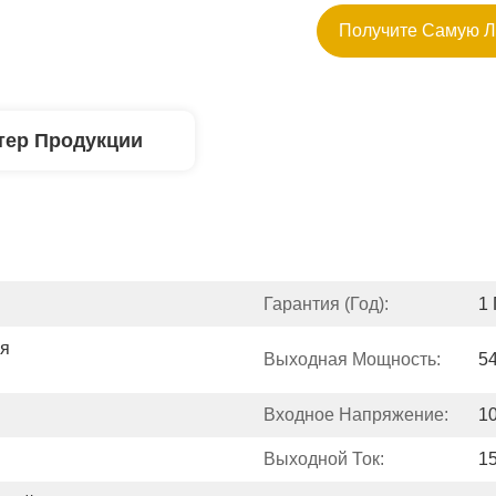
Получите Самую 
тер Продукции
Гарантия (год):
1 
я 
Выходная Мощность:
5
Входное Напряжение:
1
Выходной Ток:
1