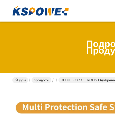
Подро
Проду
Дом
продукты
RU UL FCC CE ROHS Одобренны