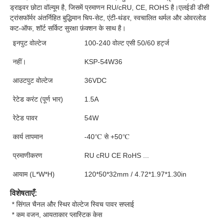
ड्राइवर छोटा वॉल्यूम है, जिसमें प्रमाणन RU/cRU, CE, ROHS है।
एलईडी डीसी 
ट्रांसफॉर्मर अंतर्निहित बुद्धिमान चिप-सेट, एंटी-थंडर, स्वचालित थर्मल और ओवरलोड 
कट-ऑफ, शॉर्ट सर्किट सुरक्षा फ़ंक्शन के साथ है।
इनपुट वोल्टेज
100-240 वोल्ट एसी 50/60 हर्ट्ज
नहीं।
KSP-54W36
आउटपुट वोल्टेज
36VDC
रेटेड करंट (पूर्ण भार)
1.5A
रेटेड पावर
54W
कार्य तापमान
-40℃ से +50℃
प्रमाणीकरण
RU cRU CE RoHS ...
आयाम (L*W*H)
120*50*32mm / 4.72*1.97*1.30in
विशेषताएँ:
 * सिंगल चैनल और स्थिर वोल्टेज स्विच पावर सप्लाई
 * कम वजन, आयताकार प्लास्टिक केस