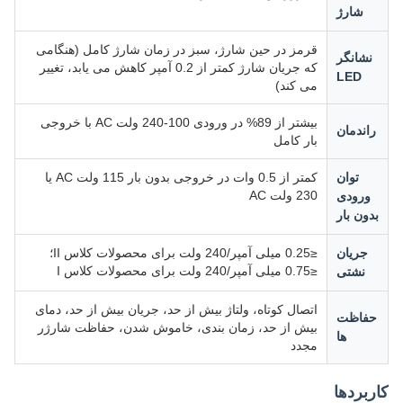
شارژ
قرمز در حین شارژ، سبز در زمان شارژ کامل (هنگامی
نشانگر
که جریان شارژ کمتر از 0.2 آمپر کاهش می یابد، تغییر
LED
می کند)
بیشتر از 89% در ورودی 100-240 ولت AC با خروجی
راندمان
بار کامل
توان
کمتر از 0.5 وات در خروجی بدون بار 115 ولت AC یا
230 ولت AC
ورودی
بدون بار
جریان
≤0.25 میلی آمپر/240 ولت برای محصولات کلاس II؛
≤0.75 میلی آمپر/240 ولت برای محصولات کلاس I
نشتی
اتصال کوتاه، ولتاژ بیش از حد، جریان بیش از حد، دمای
حفاظت
بیش از حد، زمان بندی، خاموش شدن، حفاظت شارژر
ها
مجدد
کاربردها