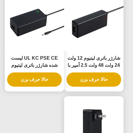
شارژر باتری لیتیوم 12 ولت
UL KC PSE CE لیست
24 ولت 48 ولت 2.5 آمپر با
شده شارژر باتری لیتیوم
مواد ضد آتش PC و
12.6V 5A با حالت شارژ
حالا حرف بزن
محافظت از مدار کوتاه برای
CC-CV
حالا حرف بزن
اسکوترها