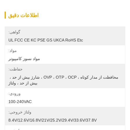
اطلاعات دقیق
گواهی:
UL FCC CE KC PSE GS UKCA RoHS Etc
مواد:
مواد نسوز کامپیوتر
حفاظت:
محافظت از مدار کوتاه ، OVP ، OTP ، OCP ، شارژ بیش از حد ، 
بیش از حد ، ولتاژ
ورودی:
100-240VAC
ولتاژ خروجی:
8.4V/12.6V/16.8V/21V/25.2V/29.4V/33.6V/37.8V