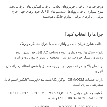
دوچرخه های برقی، خودروهای تعادلی برقی، اسکوترهای برقی، تخته
موج سواری برقی، پهپادها، سیستم های UPS، خودروهای چهار چرخ
برقی، ابزارهای برقی، لوازم خانگی هوشمند
چرا ما را انتخاب کنید؟
.حالت شارژ جریان ثابت و ولتاژ ثابت، با چراغ نشانگر دو رنگ
.انواع سبک ها: نوع دیواری، نوع دوشاخه AC قابل جدا شدن، نوع
رومیزی، سبک خروجی دو سر، محفظه با سوراخ پیچ ثابت و غیره
.راندمان بالا و صرفه جویی در انرژی، مطابق با شش استاندارد راندمان
انرژی
.ارائه خدمات OEM/ODM، لوگو/رنگ/بسته بندی/پوسته/کانکتور/سیم قابل
سفارشی سازی است
.گواهینامه های جهانی: UL/cUL، ICES، FCC، GS، CCC، CQC، KC،
PSE، UKCA، RCM، RoHS، CB و غیره
.ورودی: 100-240 ولت/220-240 ولت، 50/60 هرتز