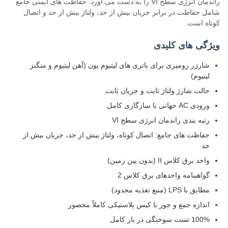
راندمان انرژی سطح VI را به دست می آورد. حفاظت های ایمنی جامع
شامل حفاظت در برابر جریان بیش از حد، ولتاژ بیش از حد و اتصال
کوتاه است.
ویژگی های کلیدی
شارژر رومیزی برای باتری های لیتیوم یون (آهن لیتیوم و منگنز
لیتیوم)
حالت شارژ ولتاژ ثابت و جریان ثابت
ورودی AC جهانی با سازگاری کامل
رتبه بندی راندمان انرژی سطح VI
حفاظت های جامع: اتصال کوتاه، ولتاژ بیش از حد، جریان بیش از
حد
واحد برق کلاس II (بدون پین زمین)
گواهینامه واحدهای برق کلاس 2
مطابق با LPS (منبع تغذیه محدود)
اندازه جمع و جور با کیس پلاستیکی کاملاً محصور
100% تست سوختگی در بار کامل