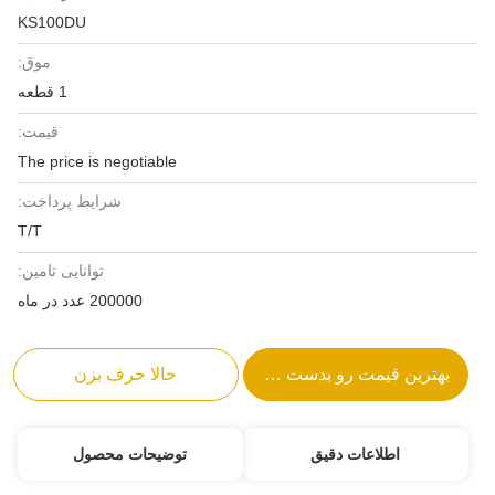
KS100DU
موق:
1 قطعه
قیمت:
The price is negotiable
شرایط پرداخت:
T/T
توانایی تامین:
200000 عدد در ماه
بهترین قیمت رو بدست بیار
حالا حرف بزن
اطلاعات دقیق
توضیحات محصول