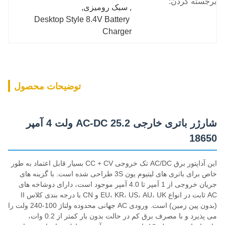
برجسته کردن:
, 
سبک رومیزی
, 
Desktop Style 8.4V Battery 
Charger
توضیحات محصول
شارژر باتری خارجی AC-DC 25.2 ولت 4 آمپر
18650
این آداپتور برق AC/DC تک خروجی CC + CV بسیار قابل اعتماد به طور
خاص برای باتری های لیتیوم یون 3S طراحی شده است. با گزینه های
جریان خروجی از 1 آمپر تا 4.0 آمپر موجود است، دارای دوشاخه های
AC ثابت در انواع EU، KR، US، AU، UK و CN با درجه بندی کلاس II
(بدون پین زمین) است. ورودی AC جهانی محدوده ولتاژ 100-240 ولت را
می پذیرد و با مصرف برق کم در حالت بدون بار کمتر از 0.2 وات،