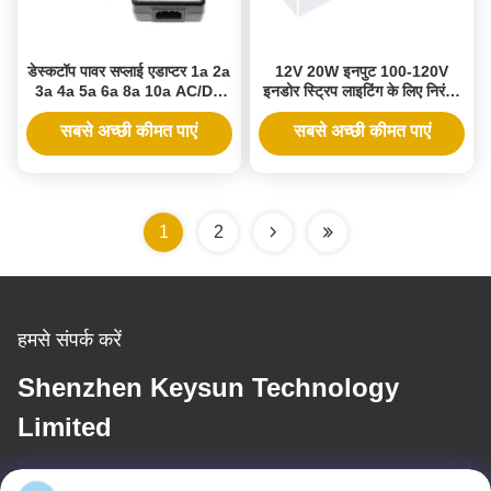
डेस्कटॉप पावर सप्लाई एडाप्टर 1a 2a
12V 20W इनपुट 100-120V
3a 4a 5a 6a 8a 10a AC/DC
इनडोर स्ट्रिप लाइटिंग के लिए निरंतर
5V 6V 9V 12V 15V 16V 18V
वोल्टेज IP20 LED पावर सप्लाई
19V 24V 28V 30V DC केबल
ड्राइवर असाधारण दक्षता
सबसे अच्छी कीमत पाएं
सबसे अच्छी कीमत पाएं
1.2m/1.5m
1
2
हमसे संपर्क करें
Shenzhen Keysun Technology
Limited
ई-मेल