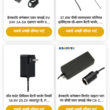
डेस्कटॉप कनेक्शन पावर सप्लाई 5V-
37.8W पीसी फायरप्रूफ मटेरियल
24V 1A-5A एडाप्टर चार्जर 9V
इलेक्ट्रिक ली-आयन बैटरी चार्जर, AU
12V 24V DC कनेक्टर
EU US सॉकेट और 12.6V 3A
5.5*2.1mm 153*60*38mm के
आउटपुट के लिए
सबसे अच्छी कीमत पाएं
सबसे अच्छी कीमत पाएं
साथ
वॉल माउंट लिथियम बैटरी चार्जर जिसमें
डेस्कटॉप कनेक्शन सिगरेट लाइटर प्लग
16.8V 25.2V आउटपुट है, PC
पंप डीसी पावर सप्लाई जैक C6 C8
फायरप्रूफ सामग्री
C14 सॉकेट एडाप्टर 12V 19V 24V
100W AC DC एडाप्टर
सबसे अच्छी कीमत पाएं
सबसे अच्छी कीमत पाएं