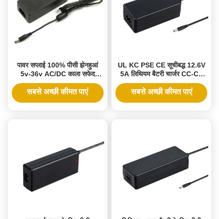
पावर सप्लाई 100% पीसी झेनहुआं
UL KC PSE CE सूचीबद्ध 12.6V
5v-36v AC/DC काला सफेद
5A लिथियम बैटरी चार्जर CC-CV
डेस्कटॉप 1a-10a एडाप्टर 5v 6v
चार्जिंग मोड के साथ
9v 12v 15v 16v 18v 19v 24v
सबसे अच्छी कीमत पाएं
सबसे अच्छी कीमत पाएं
36v के लिए