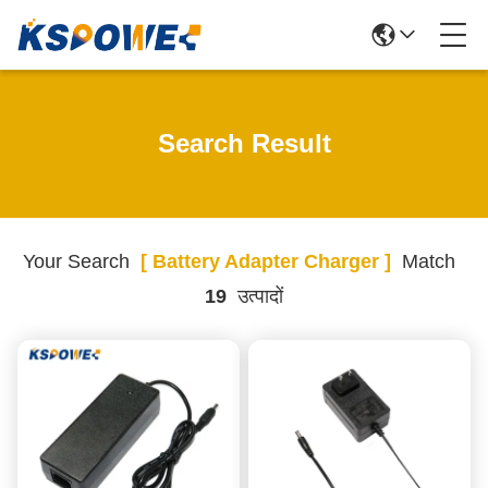
Search Result
Your Search
[ Battery Adapter Charger ]
Match
19
उत्पादों