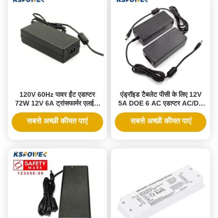
120V 60Hz पावर ईंट एडाप्टर
एंड्रॉइड टैबलेट पीसी के लिए 12V
72W 12V 6A ट्रांसफार्मर एलईडी
5A DOE 6 AC एडाप्टर AC/DC
लाइट बार ट्रांसफार्मर 12Vdc पीएसयू
LED ट्रांसफॉर्मर 5.0A 4 पिन
120 वोल्ट एसी 12 स्विचिंग पावर
एडाप्टर DC केबल
सबसे अच्छी कीमत पाएं
सबसे अच्छी कीमत पाएं
सप्लाई
1.2m/1.5m/1.8m इनपुट 2A