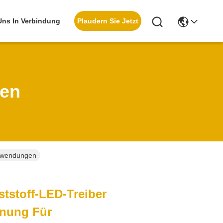
Plaudern Sie Jetzt
 Uns In Verbindung
ten
anwendungen
tstoff-LED-Treiber
nung Für