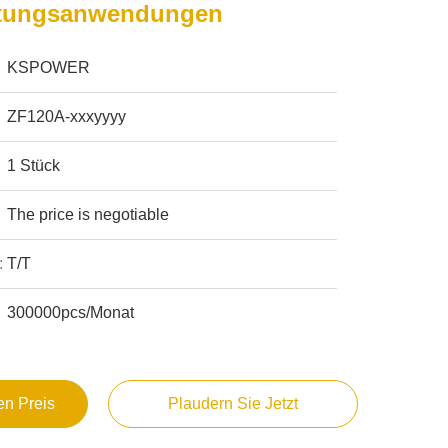
htungsanwendungen
KSPOWER
ZF120A-xxxyyyy
1 Stück
The price is negotiable
:
T/T
300000pcs/Monat
en Preis
Plaudern Sie Jetzt