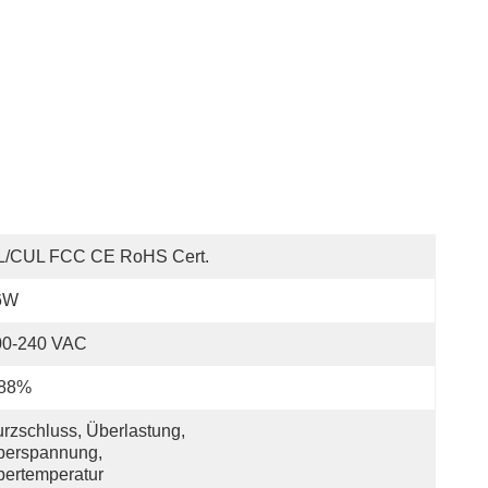
L/cUL FCC CE RoHS Cert.
6W
00-240 VAC
 88%
rzschluss, Überlastung, 
erspannung, 
ertemperatur