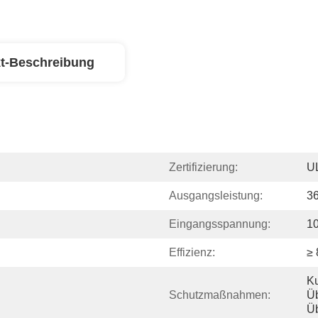
t-Beschreibung
Zertifizierung:
U
Ausgangsleistung:
3
Eingangsspannung:
1
Effizienz:
≥
Ku
Schutzmaßnahmen:
Üb
Üb