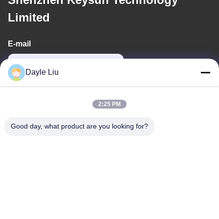
Limited
E-mail
power06@szzhpower.com
Dayle Liu
Alamat Kami
2:25 PM
Alamat
Good day, what product are you looking for?
8Lantai 9A, Bangunan 2, Fengxing Lane No.1, Komunitas
Fenghuang, Jalan Fuyong, Distrik Baoan, Shenzhen,
Guangdong, Cina
Telp
0086-755-81461285