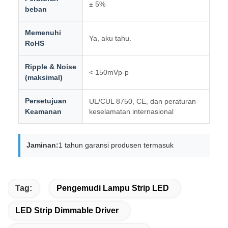
± 5%
beban
Memenuhi
Ya, aku tahu.
RoHS
Ripple & Noise
< 150mVp-p
(maksimal)
Persetujuan
UL/CUL 8750, CE, dan peraturan
Keamanan
keselamatan internasional
Jaminan:
1 tahun garansi produsen termasuk
Tag:
Pengemudi Lampu Strip LED
LED Strip Dimmable Driver