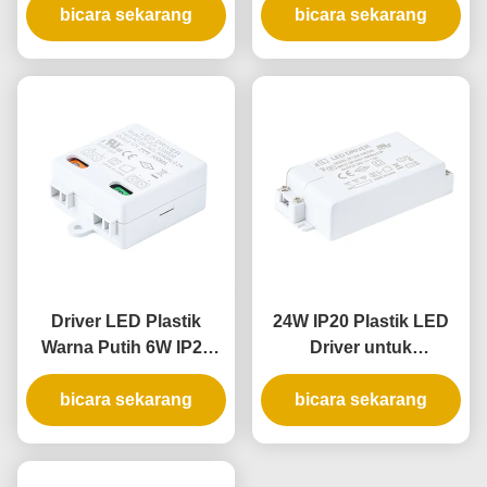
bicara sekarang
Konstan untuk
Ruangan dengan
bicara sekarang
Pencahayaan Indoor
Tegangan Konstan dan
Input Universal
Driver LED Plastik
24W IP20 Plastik LED
Warna Putih 6W IP20
Driver untuk
dengan Tegangan
pencahayaan dalam
bicara sekarang
Konstan untuk
ruangan dengan
bicara sekarang
Pencahayaan Dalam
tegangan konstan
Ruangan