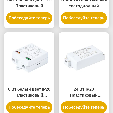
Пластиковый
светодиодный
светодиодный
драйвер для
Побеседуйте теперь
драйвер с
Побеседуйте теперь
внутреннего
постоянным
освещения с
напряжением для
постоянным
освещения
напряжением и
помещений
универсальным
входом
6 Вт белый цвет IP20
24 Вт IP20
Пластиковый
Пластиковый
светодиодный
светодиодный
Побеседуйте теперь
драйвер с
Побеседуйте теперь
драйвер для