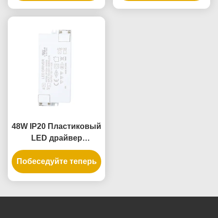
постоянным
внутреннего
напряжением для
освещения с
освещения
постоянным
помещений
напряжением
48W IP20 Пластиковый
LED драйвер
постоянного
Побеседуйте теперь
напряжения