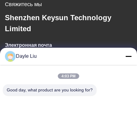
Свяжитесь мы
Shenzhen Keysun Technology
Limited
Электронная почта
Dayle Liu
power06@szzhpower.com
4:03 PM
Наш адрес
Good day, what product are you looking for?
Адрес
8,9A этаж, здание 2, Фэнксинг Лейн No.1, Община Фэнхуан,
улица Фюён, район Баоан, Шэньчжэнь, Гуандун, Китай
Телефон
0086-755-81461285