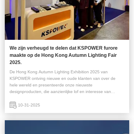
We zijn verheugd te delen dat KSPOWER furore
maakte op de Hong Kong Autumn Lighting Fair
2025.
De Hong Kong Autumn Lighting Exhibition 2025 van
KSPOWER ontving nieuwe en oude klanten van over de
hele wereld en presenteerde onze nieuwste
designproducten, die aanzienlijke lof en interesse van
klanten oogstten. De tentoonstelling was een enorm succes!
10-31-2025