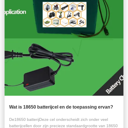
Wat is 18650 batterijcel en de toepassing ervan?
De18650 batterijDeze cel onderscheidt zich onder veel
batterijcellen door zijn precieze standaardgrootte van 18650