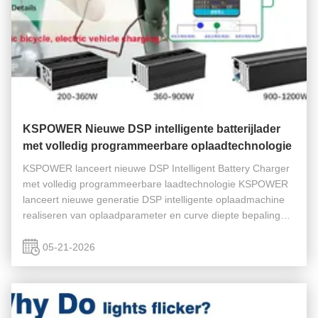
KSPOWER Nieuwe DSP intelligente batterijlader
met volledig programmeerbare oplaadtechnologie
KSPOWER lanceert nieuwe DSP Intelligent Battery Charger
met volledig programmeerbare laadtechnologie KSPOWER
lanceert nieuwe generatie DSP intelligente oplaadmachine
realiseren van oplaadparameter en curve diepte bepaling
Aangezien batterijsystemen zich blijven ontwikkelen in
energieopslag, ...
05-21-2026