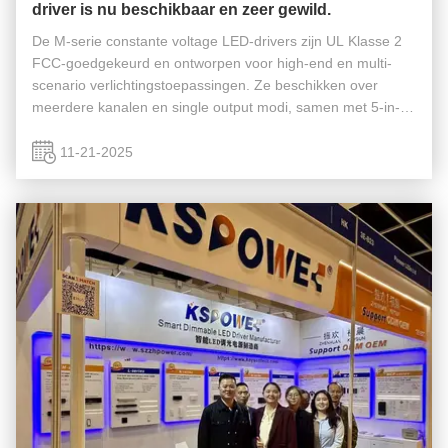
driver is nu beschikbaar en zeer gewild.
De M-serie constante voltage LED-drivers zijn UL Klasse 2
FCC-goedgekeurd en ontworpen voor high-end en multi-
scenario verlichtingstoepassingen. Ze beschikken over
meerdere kanalen en single output modi, samen met 5-in-1
dimmen en Triac-fase afsnijfuncties. Ze werken op een 100-
277vac, 50/60hz ...
11-21-2025