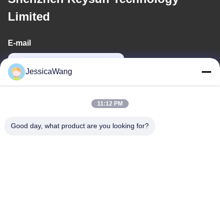
Limited
E-mail
power06@szzhpower.com
JessicaWang
Ons adres
11:12 PM
Adres
Good day, what product are you looking for?
8, 9A Verdieping, Gebouw 2, Fengxing Steeg Nr. 1, Fenghuang
Gemeenschap, Fuyong Str., Baoan Dist., Shenzhen, Guangdong,
China
Tel.
0086-755-81461285