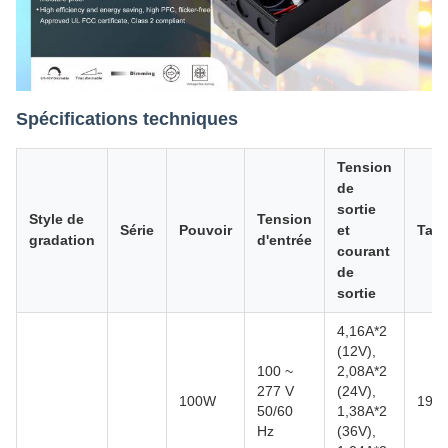
Spécifications techniques
Tension
de
sortie
Style de
Tension
Série
Pouvoir
et
Taill
gradation
d'entrée
courant
de
sortie
4,16A*2
(12V),
100 ~
2,08A*2
277 V
(24V),
100W
199
50/60
1,38A*2
Hz
(36V),