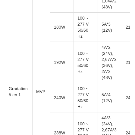
1,04A*2
(48V)
100 ~
277 V
5A*3
180W
216
50/60
(12V)
Hz
4A*2
100 ~
(24V),
277 V
2,67A*2
192W
216
50/60
(36V),
Hz
2A*2
(48V)
Gradation
100 ~
MVP
5 en 1
277 V
5A*4
240W
248
50/60
(12V)
Hz
4A*3
100 ~
(24V),
277 V
2,67A*3
288W
248