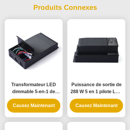
Produits Connexes
Transformateur LED
Puissance de sortie de
dimmable 5-en-1 de
288 W 5 en 1 pilote LED
192W avec indice IP65
à faible luminosité avec
pour applications de
Causez Maintenant
Causez Maintenant
IP65 pour les
gradation de phase
applications d'éclairage
universelle
universel