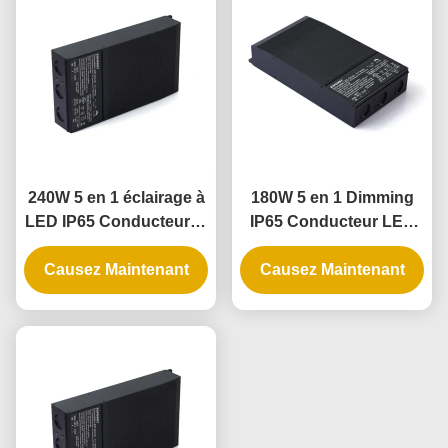
240W 5 en 1 éclairage à
180W 5 en 1 Dimming
LED IP65 Conducteur et
IP65 Conducteur LED
alimentation à LED
pour applications
Causez Maintenant
d'éclairage extérieur et
Causez Maintenant
intérieur