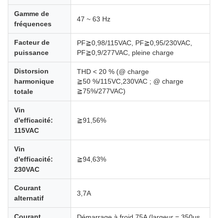
Gamme de
47 ~ 63 Hz
fréquences
Facteur de
PF≧0,98/115VAC, PF≧0,95/230VAC,
puissance
PF≧0,9/277VAC, pleine charge
Distorsion
THD < 20 % (@ charge
harmonique
≧50 %/115VC,230VAC ; @ charge
≧75%/277VAC)
totale
Vin
d'efficacité:
≧91,56%
115VAC
Vin
d'efficacité:
≧94,63%
230VAC
Courant
3,7A
alternatif
Courant
Démarrage à froid 75A (largeur = 350us