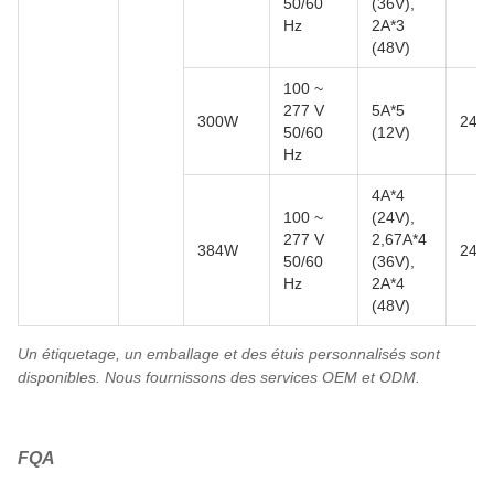
50/60
(36V),
Hz
2A*3
(48V)
100 ~
277 V
5A*5
300W
248
50/60
(12V)
Hz
4A*4
100 ~
(24V),
277 V
2,67A*4
384W
248
50/60
(36V),
Hz
2A*4
(48V)
Un étiquetage, un emballage et des étuis personnalisés sont
disponibles. Nous fournissons des services OEM et ODM.
FQA