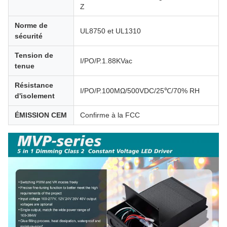
Z
Norme de
UL8750 et UL1310
sécurité
Tension de
I/PO/P.1.88KVac
tenue
Résistance
I/PO/P.100MΩ/500VDC/25℃/70% RH
d'isolement
ÉMISSION CEM
Confirme à la FCC