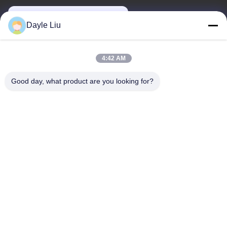
power06@szzhpower.com
Dayle Liu
Notre adresse
4:42 AM
Adresse
Good day, what product are you looking for?
8À l'étage 9A, bâtiment 2, rue Fengxing.1, communauté
Fenghuang, rue Fuyong, district Baoan, Shenzhen, Guangdong,
Chine
Téléphone
0086-755-81461285
Politique en matière de protection de la vie privée
|
Plan du site