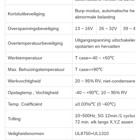
Burp-modus, automatische herst
Kortsluitbeveiliging
abnormale belasting
Overspanningsbeveiliging
13 ~ 16V
26 ~ 32V
39 ~ 47
Uitgangsspanning uitschakelen,
Overtemperatuurbeveiliging
opstarten en hervatten
Werktemperatuur
T case=-40 ~ +50℃
Max. Behuizingstemperatuur
T case=+90℃
Werkvochtigheid
20 ~ 95% RV, niet-condenseren
Opslagtemp., Vochtigheid
-40 ~ +90℃, 10 ~ 95% RV
Temp. Coëfficiënt
±0.03%/℃ (0 ~60℃)
10~500Hz, 5G 12min./1 cyclus, 
Trilling
72 min. elk langs X,Y,Z assen
Veiligheidsnormen
UL8750+UL1310