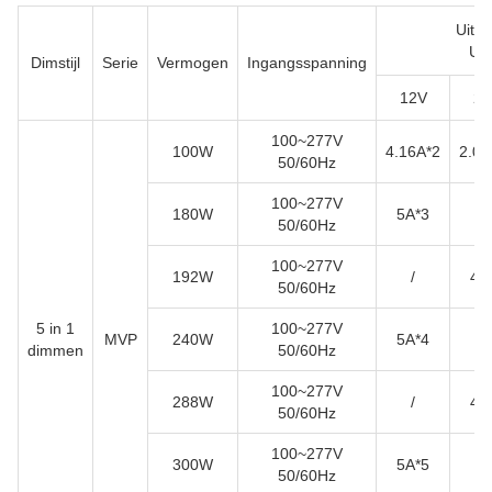
Uitg
Uit
Dimstijl
Serie
Vermogen
Ingangsspanning
12V
24
100~277V
100W
4.16A*2
2.08
50/60Hz
100~277V
180W
5A*3
/
50/60Hz
100~277V
192W
/
4A
50/60Hz
5 in 1
100~277V
MVP
240W
5A*4
/
dimmen
50/60Hz
100~277V
288W
/
4A
50/60Hz
100~277V
300W
5A*5
/
50/60Hz