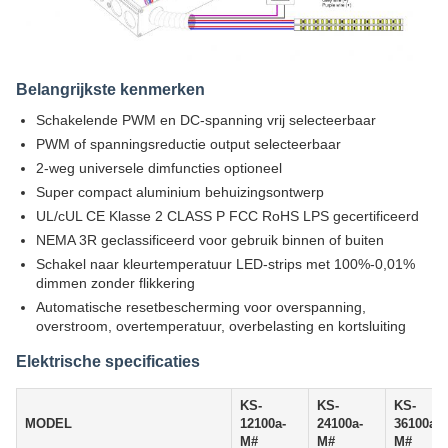
Belangrijkste kenmerken
Schakelende PWM en DC-spanning vrij selecteerbaar
PWM of spanningsreductie output selecteerbaar
2-weg universele dimfuncties optioneel
Super compact aluminium behuizingsontwerp
UL/cUL CE Klasse 2 CLASS P FCC RoHS LPS gecertificeerd
NEMA 3R geclassificeerd voor gebruik binnen of buiten
Schakel naar kleurtemperatuur LED-strips met 100%-0,01%
dimmen zonder flikkering
Automatische resetbescherming voor overspanning,
overstroom, overtemperatuur, overbelasting en kortsluiting
Elektrische specificaties
KS-
KS-
KS-
MODEL
12100a-
24100a-
36100a-
M#
M#
M#