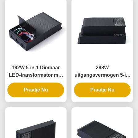
192W 5-in-1 Dimbaar
288W
LED-transformator met
uitgangsvermogen 5-in-
IP65-classificatie voor
1 dimmende LED-driver
universele fase-
Praatje Nu
met IP65-classificatie
Praatje Nu
dimtoepassingen
voor universele
verlichtingstoepassingen