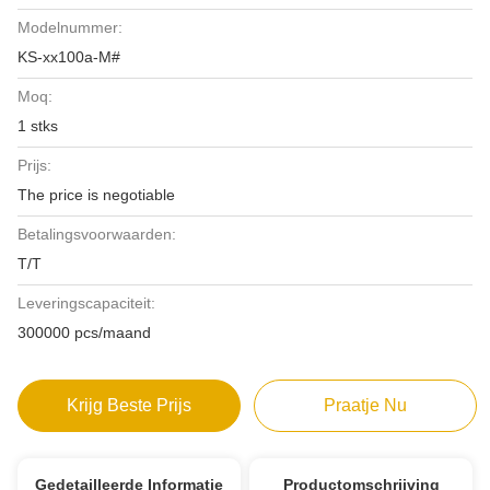
Modelnummer:
KS-xx100a-M#
Moq:
1 stks
Prijs:
The price is negotiable
Betalingsvoorwaarden:
T/T
Leveringscapaciteit:
300000 pcs/maand
Krijg Beste Prijs
Praatje Nu
Gedetailleerde Informatie
Productomschrijving