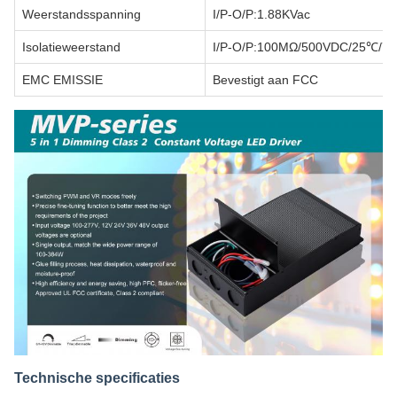
Weerstandsspanning
I/P-O/P:1.88KVac
Isolatieweerstand
I/P-O/P:100MΩ/500VDC/25℃/7
EMC EMISSIE
Bevestigt aan FCC
Technische specificaties