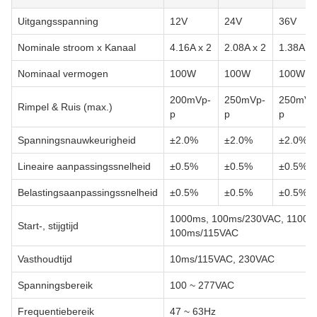
Uitgangsspanning
12V
24V
36V
Nominale stroom x Kanaal
4.16A x 2
2.08A x 2
1.38A x 
Nominaal vermogen
100W
100W
100W
200mVp-
250mVp-
250mVp
Rimpel & Ruis (max.)
p
p
p
Spanningsnauwkeurigheid
±2.0%
±2.0%
±2.0%
Lineaire aanpassingssnelheid
±0.5%
±0.5%
±0.5%
Belastingsaanpassingssnelheid
±0.5%
±0.5%
±0.5%
1000ms, 100ms/230VAC, 1100m
Start-, stijgtijd
100ms/115VAC
Vasthoudtijd
10ms/115VAC, 230VAC
Spanningsbereik
100 ~ 277VAC
Frequentiebereik
47 ~ 63Hz