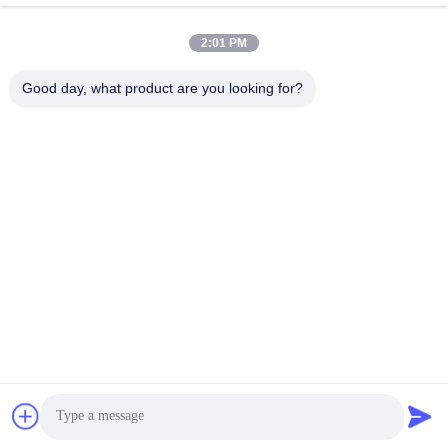
Ons adres
2:01 PM
Adres
Good day, what product are you looking for?
8, 9A Verdieping, Gebouw 2, Fengxing Steeg Nr. 1, Fenghuang
Gemeenschap, Fuyong Str., Baoan Dist., Shenzhen, Guangdong,
China
Tel.
0086-755-81461285
Privacybeleid
|
Sitemap
De Goede Kwaliteit van China 0-10v Dimbare Driver Leverancier.
Copyright © -2026 Shenzhen Keysun Technology Limited . Alle
rechten voorbehoudena.