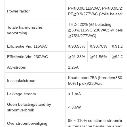
PF≧0.98/115VAC, PF≧0.95/230
Power factor
PF≧0.9/277VAC (Volle belasting
THD< 20% (@ belasting
Totale harmonische
≧50%/115VC,230VAC; @ belast
vervorming
≧75%/277VAC)
Efficiëntie Vin: 115VAC
≧90.55%
≧90.78%
≧91.28
Efficiëntie Vin: 230VAC
≧91.38%
≧91.56%
≧92.06
AC-stroom
1.25A
Koude start 75A (breedte=350us
Inschakelstroom
50% l piek)/230Vac
Lekkage stroom
< 1 mA
Geen belasting/stand-by
< 3.6W
stroomverbruik
95 ~ 110% constante stroomlimie
Overstroombeveiliging
automatische herstel na abnorma