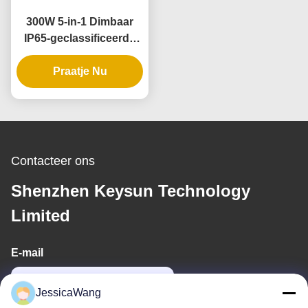
300W 5-in-1 Dimbaar
IP65-geclassificeerde
LED-driver voor
dimbare voeding
Praatje Nu
Contacteer ons
Shenzhen Keysun Technology
Limited
E-mail
power06@szzhpower.com
JessicaWang