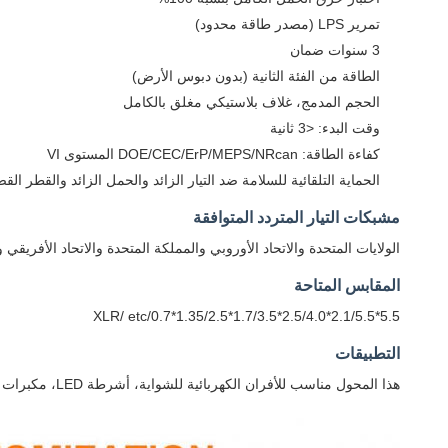
تمرير LPS (مصدر طاقة محدود)
3 سنوات ضمان
الطاقة من الفئة الثانية (بدون دبوس الأرض)
الحجم المدمج، غلاف بلاستيكي مغلق بالكامل
وقت البدء: <3 ثانية
كفاءة الطاقة: DOE/CEC/ErP/MEPS/NRcan المستوى VI
الحماية التلقائية للسلامة ضد التيار الزائد والحمل الزائد والقطر القص
مشبكات التيار المتردد المتوافقة
الولايات المتحدة والاتحاد الأوروبي والمملكة المتحدة والاتحاد الأفريقي و
المقابس المتاحة
5.5*2.1/5.5*2.5/4.0*1.7/3.5*1.35/2.5*0.7/XLR/ etc
التطبيقات
هذا المحول مناسب للأفران الكهربائية للشواية، أشرطة LED، مكبرات الصوت، راوترات لاسلكية، إمدادات الطاقة السمعية والفيديو، وتطبيقات مماثلة.