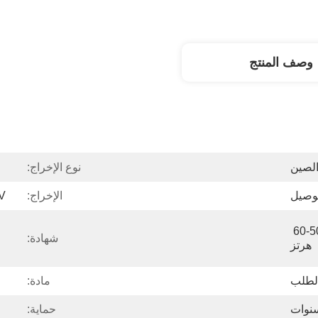
وصف المنتج
الصين
نوع الإخراج:
توصيل
الإخراج:
V
تيار متردد 100-240 فولت، 50-60 
شهادة:
هرتز
لطلب
مادة:
حماية: