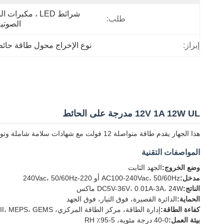
طلب:
الصوتية
إبراز:
نوع الإخراج محول طاقة حائ
12V 1A 12W UL مدرجة على الحائط
هذا الجهاز يقدم طاقة متواصلة 12 فولت مع شهادات سلامة شاملة وتوافق عالمي
المواصفات التقنية
وضع الخروج:
الجهد الثابت
مدخل:
AC100-240Vac، 50/60Hz أو 220-240Vac، 50/60Hz
الناتج:
DC5V-36V، 0.01A-3A، 24W ماكس
الحماية:
الدائرة القصيرة، فوق التيار، فوق الجهد
كفاءة الطاقة:
إدارة الطاقة، مركز الطاقة المركزي، ERPII، MEPS، GEMS
بيئة العمل:
0-40 درجة مئوية، 5-95٪ RH