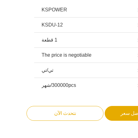
KSPOWER
KSDU-12
1 قطعة
The price is negotiable
تي/تي
300000pcs/شهر
ضل سعر
نتحدث الآن