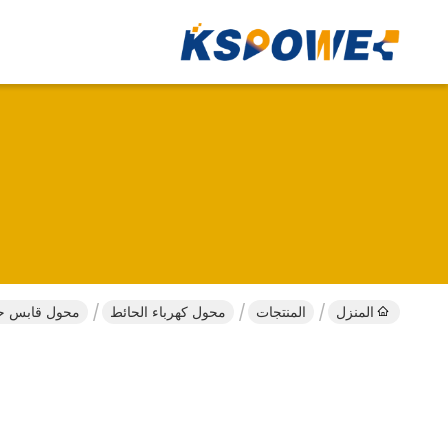
المنزل
المنتجات
محول كهرباء الحائط
محول قابس حائط 12 فولت 1 أمبير 12 واط معتمد من UL مع ضمان لمدة