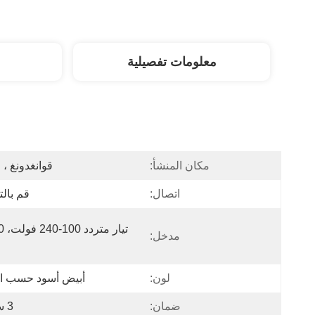
معلومات تفصيلية
مكان المنشأ:
قوانغدونغ ، 
اتصال:
قم بال
مدخل:
لون:
أبيض أسود حسب ا
ضمان:
3 سنوات