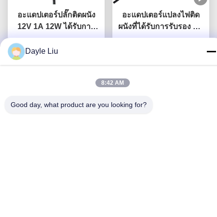
อะแดปเตอร์ปลั๊กติดผนัง
อะแดปเตอร์แปลงไฟติด
12V 1A 12W ได้รับการ
ผนังที่ได้รับการรับรอง UL
รับรอง UL พร้อมการรับ
พร้อมเอาต์พุต 5V 12V
ประกัน 3 ปี และการ
พูดคุยกันตอนนี้
24V และกำลังไฟ 12W
พูดคุยกันตอนนี้
Dayle Liu
ป้องกันหลายรูปแบบ
24W สำหรับล็อคประตู
อัจฉริยะ
8:42 AM
Good day, what product are you looking for?
12W UL Listed Wall
อะแดปเตอร์จ่ายไฟแบบติด
Power Adapter พร้อม
ผนัง 72W Max UL CE
การรับประกัน 3 ปี และ AC
Certified พร้อมรับประกัน