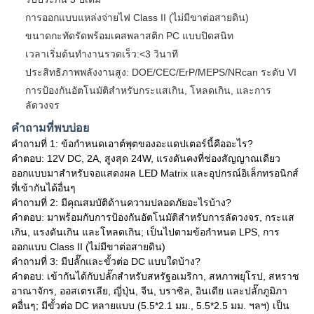
การออกแบบแหล่งจ่ายไฟ Class II (ไม่มีขาต่อสายดิน)
ขนาดกะทัดรัดพร้อมเคสพลาสติก PC แบบปิดสนิท
เวลาเริ่มต้นทำงานรวดเร็ว:<3 วินาที
ประสิทธิภาพพลังงานสูง: DOE/CEC/ErP/MEPS/NRcan ระดับ VI
การป้องกันอัตโนมัติสำหรับกระแสเกิน, โหลดเกิน, และการ
ลัดวงจร
คำถามที่พบบ่อย
คำถามที่ 1: ข้อกำหนดเอาต์พุตของอะแดปเตอร์นี้คืออะไร?
คำตอบ: 12V DC, 2A, สูงสุด 24W, แรงดันคงที่ช่องสัญญาณเดียว
ออกแบบมาสำหรับจอแสดงผล LED Matrix และอุปกรณ์อิเล็กทรอนิกส์
ที่เข้ากันได้อื่นๆ
คำถามที่ 2: มีคุณสมบัติด้านความปลอดภัยอะไรบ้าง?
คำตอบ: มาพร้อมกับการป้องกันอัตโนมัติสำหรับการลัดวงจร, กระแส
เกิน, แรงดันเกิน และโหลดเกิน; เป็นไปตามข้อกำหนด LPS, การ
ออกแบบ Class II (ไม่มีขาต่อสายดิน)
คำถามที่ 3: มีปลั๊กและขั้วต่อ DC แบบใดบ้าง?
คำตอบ: เข้ากันได้กับปลั๊กสำหรับสหรัฐอเมริกา, สหภาพยุโรป, สหราช
อาณาจักร, ออสเตรเลีย, ญี่ปุ่น, จีน, บราซิล, อินเดีย และปลั๊กภูมิภา
คอื่นๆ; มีขั้วต่อ DC หลายแบบ (5.5*2.1 มม., 5.5*2.5 มม. ฯลฯ) เป็น