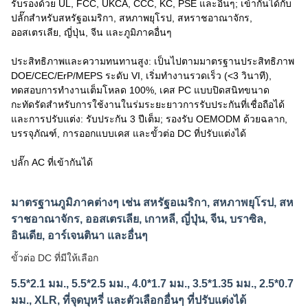
รับรองด้วย UL, FCC, UKCA, CCC, KC, PSE และอื่นๆ; เข้ากันได้กับ
ปลั๊กสำหรับสหรัฐอเมริกา, สหภาพยุโรป, สหราชอาณาจักร,
ออสเตรเลีย, ญี่ปุ่น, จีน และภูมิภาคอื่นๆ
ประสิทธิภาพและความทนทานสูง: เป็นไปตามมาตรฐานประสิทธิภาพ
DOE/CEC/ErP/MEPS ระดับ VI, เริ่มทำงานรวดเร็ว (<3 วินาที),
ทดสอบการทำงานเต็มโหลด 100%, เคส PC แบบปิดสนิทขนาด
กะทัดรัดสำหรับการใช้งานในร่มระยะยาวการรับประกันที่เชื่อถือได้
และการปรับแต่ง: รับประกัน 3 ปีเต็ม; รองรับ OEMODM ด้วยฉลาก,
บรรจุภัณฑ์, การออกแบบเคส และขั้วต่อ DC ที่ปรับแต่งได้
ปลั๊ก AC ที่เข้ากันได้
มาตรฐานภูมิภาคต่างๆ เช่น สหรัฐอเมริกา, สหภาพยุโรป, สห
ราชอาณาจักร, ออสเตรเลีย, เกาหลี, ญี่ปุ่น, จีน, บราซิล,
อินเดีย, อาร์เจนตินา และอื่นๆ
ขั้วต่อ DC ที่มีให้เลือก
5.5*2.1 มม., 5.5*2.5 มม., 4.0*1.7 มม., 3.5*1.35 มม., 2.5*0.7
มม., XLR, ที่จุดบุหรี่ และตัวเลือกอื่นๆ ที่ปรับแต่งได้