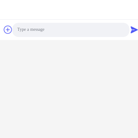
DC Power Supply
พูดคุยกันตอนนี้
พูดคุยกันตอนนี้
3 ปี
Photo
Video Call
แอดป์เตอร์พลังงานผนัง
Audio Call
ทั่วไป 10W พร้อมการรับ
ประกัน 3 ปีและความดัน
พูดคุยกันตอนนี้
ออกหลายครั้ง