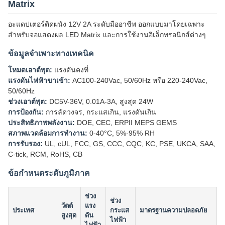
Matrix
อะแดปเตอร์ติดผนัง 12V 2A ระดับมืออาชีพ ออกแบบมาโดยเฉพาะ
สำหรับจอแสดงผล LED Matrix และการใช้งานอิเล็กทรอนิกส์ต่างๆ
ข้อมูลจำเพาะทางเทคนิค
โหมดเอาต์พุต:
แรงดันคงที่
แรงดันไฟฟ้าขาเข้า:
AC100-240Vac, 50/60Hz หรือ 220-240Vac,
50/60Hz
ช่วงเอาต์พุต:
DC5V-36V, 0.01A-3A, สูงสุด 24W
การป้องกัน:
การลัดวงจร, กระแสเกิน, แรงดันเกิน
ประสิทธิภาพพลังงาน:
DOE, CEC, ERPII MEPS GEMS
สภาพแวดล้อมการทำงาน:
0-40°C, 5%-95% RH
การรับรอง:
UL, cUL, FCC, GS, CCC, CQC, KC, PSE, UKCA, SAA,
C-tick, RCM, RoHS, CB
ข้อกำหนดระดับภูมิภาค
ช่วง
ช่วง
วัตต์
แรง
ประเทศ
กระแส
มาตรฐานความปลอดภัย
สูงสุด
ดัน
ไฟฟ้า
ไฟฟ้า