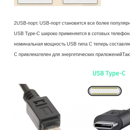
2USB-порт. USB-порт становится все более популярн
USB Type-C широко применяется в сотовых телефона
номинальная мощность USB типа C теперь составляет
C привлекателен для энергетических приложенийТакж