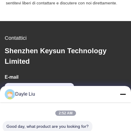
sentitevi liberi di contattare e discutere con noi direttamente.
Contattici
Shenzhen Keysun Technology
Limited
E-mail
power06@szzhpower.com
Dayle Liu
Il nostro indirizzo
2:52 AM
Indirizzo
Good day, what product are you looking for?
8,9A Piano, Edificio 2, Fengxing Lane No.1, Comunità di