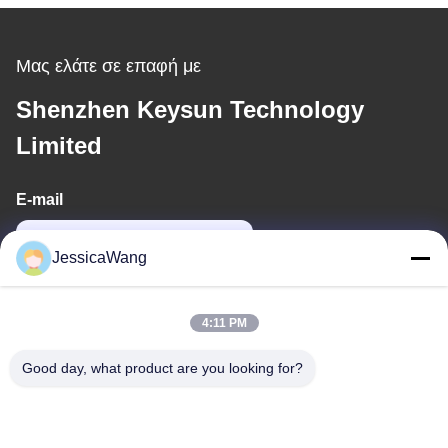
Μας ελάτε σε επαφή με
Shenzhen Keysun Technology
Limited
E-mail
power06@szzhpower.com
JessicaWang
Η διεύθυνσή μας
4:11 PM
Διεύθυνση
Good day, what product are you looking for?
8Ορόφος 9Α, κτίριο 2, Λεωφόρος Φένγκσινγκ.1, κοινότητα
Fenghuang, οδός Fuyong, Baoan District, Shenzhen,
Guangdong, Κίνα