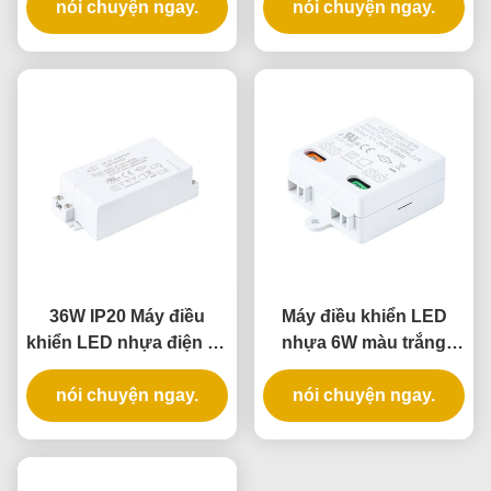
tục cho ánh sáng trong
nói chuyện ngay.
áp không đổi và đầu
nói chuyện ngay.
nhà
vào đa năng
36W IP20 Máy điều
Máy điều khiển LED
khiển LED nhựa điện áp
nhựa 6W màu trắng
liên tục cho các ứng
IP20 với điện áp liên tục
dụng chiếu sáng trong
nói chuyện ngay.
cho ánh sáng trong nhà
nói chuyện ngay.
nhà