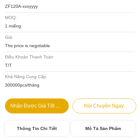
ZF120A-xxxyyyy
MOQ:
1 miếng
Giá:
The price is negotiable
Điều Khoản Thanh Toán:
T/T
Khả Năng Cung Cấp:
300000pcs/tháng
Nhận Được Giá Tốt Nhất
Nói Chuyện Ngay.
Thông Tin Chi Tiết
Mô Tả Sản Phẩm