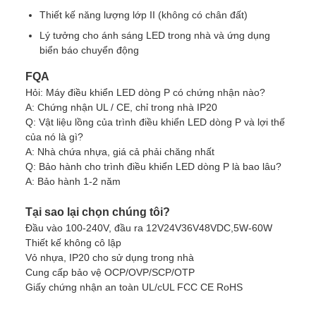
Thiết kế năng lượng lớp II (không có chân đất)
Lý tưởng cho ánh sáng LED trong nhà và ứng dụng
biển báo chuyển động
FQA
Hỏi: Máy điều khiển LED dòng P có chứng nhận nào?
A: Chứng nhận UL / CE, chỉ trong nhà IP20
Q: Vật liệu lồng của trình điều khiển LED dòng P và lợi thế
của nó là gì?
A: Nhà chứa nhựa, giá cả phải chăng nhất
Q: Bảo hành cho trình điều khiển LED dòng P là bao lâu?
A: Bảo hành 1-2 năm
Tại sao lại chọn chúng tôi?
Đầu vào 100-240V, đầu ra 12V24V36V48VDC,5W-60W
Thiết kế không cô lập
Vỏ nhựa, IP20 cho sử dụng trong nhà
Cung cấp bảo vệ OCP/OVP/SCP/OTP
Giấy chứng nhận an toàn UL/cUL FCC CE RoHS