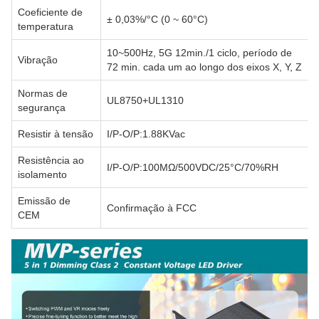
Coeficiente de
± 0,03%/°C (0 ~ 60°C)
temperatura
10~500Hz, 5G 12min./1 ciclo, período de
Vibração
72 min. cada um ao longo dos eixos X, Y, Z
Normas de
UL8750+UL1310
segurança
Resistir à tensão
I/P-O/P:1.88KVac
Resistência ao
I/P-O/P:100MΩ/500VDC/25°C/70%RH
isolamento
Emissão de
Confirmação à FCC
CEM