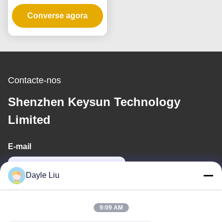
para Fonte de
Converse agora
Alimentação
Dimerizável
Contacte-nos
Shenzhen Keysun Technology
Limited
E-mail
power06@szzhpower.com
Dayle Liu
O nosso endereço
9:09 AM