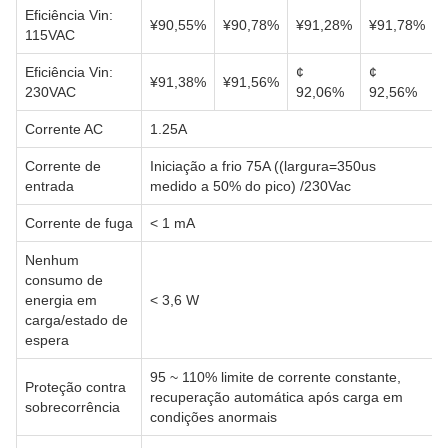
Eficiência Vin:
¥90,55%
¥90,78%
¥91,28%
¥91,78%
115VAC
Eficiência Vin:
¢
¢
¥91,38%
¥91,56%
230VAC
92,06%
92,56%
Corrente AC
1.25A
Corrente de
Iniciação a frio 75A ((largura=350us
entrada
medido a 50% do pico) /230Vac
Corrente de fuga
< 1 mA
Nenhum
consumo de
energia em
< 3,6 W
carga/estado de
espera
95 ~ 110% limite de corrente constante,
Proteção contra
recuperação automática após carga em
sobrecorrência
condições anormais