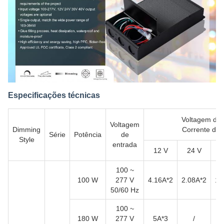
Especificações técnicas
Voltagem de 
Voltagem
Dimming
Corrente de 
Série
Potência
de
Style
entrada
12 V
24 V
3
100 ~
100 W
277 V
4.16A*2
2.08A*2
1.
50/60 Hz
100 ~
180 W
277 V
5A*3
/