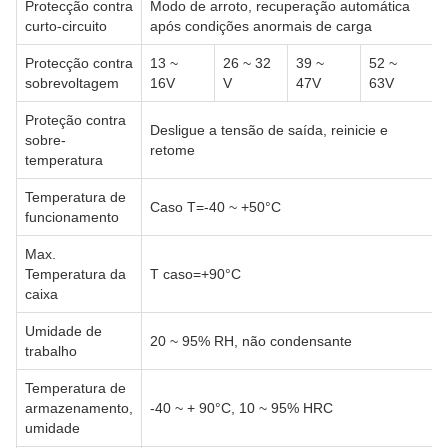
Protecção contra
Modo de arroto, recuperação automática
curto-circuito
após condições anormais de carga
Protecção contra
13 ~
26 ~ 32
39 ~
52 ~
sobrevoltagem
16V
V
47V
63V
Proteção contra
Desligue a tensão de saída, reinicie e
sobre-
retome
temperatura
Temperatura de
Caso T=-40 ~ +50°C
funcionamento
Max.
Temperatura da
T caso=+90°C
caixa
Umidade de
20 ~ 95% RH, não condensante
trabalho
Temperatura de
armazenamento,
-40 ~ + 90°C, 10 ~ 95% HRC
umidade