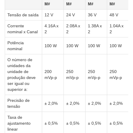
M#
M#
M#
M#
Tensão de saída
12 V
24 V
36 V
48 V
Corrente
4.16A x
2.08A x
1.38A x
1.04A x
nominal x Canal
2
2
2
2
Potência
100 W
100 W
100 W
100 W
nominal
O número de
unidades da
unidade de
200
250
250
250
produção deve
mVp-p
mVp-p
mVp-p
mVp-p
ser igual ou
superior a:
Precisão de
± 2,0%
± 2,0%
± 2,0%
± 2,0%
tensão
Taxa de
ajustamento
± 0,5%
± 0,5%
± 0,5%
± 0,5%
linear