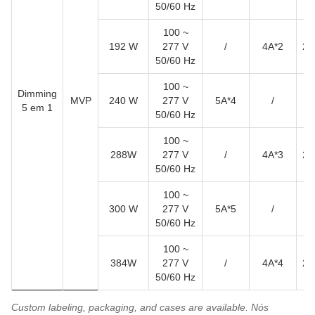
50/60 Hz
100 ~
192 W
277 V
/
4A*2
2.
50/60 Hz
100 ~
Dimming
MVP
240 W
277 V
5A*4
/
5 em 1
50/60 Hz
100 ~
288W
277 V
/
4A*3
2.
50/60 Hz
100 ~
300 W
277 V
5A*5
/
50/60 Hz
100 ~
384W
277 V
/
4A*4
2.
50/60 Hz
Custom labeling, packaging, and cases are available. Nós