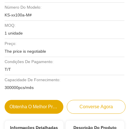
Número Do Modelo:
KS-xx100a-M#
MOQ:
1 unidade
Preço:
The price is negotiable
Condições De Pagamento:
T/T
Capacidade De Fornecimento:
300000pcs/mês
Obtenha O Melhor Preço
Converse Agora
Informações Detalhadas
Descrição Do Produto