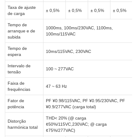
Taxa de ajuste
± 0,5%
± 0,5%
± 0,5%
± 0,5%
de carga
Tempo de
1000ms, 100ms/230VAC, 1100ms,
arranque e de
100ms/115VAC
subida
Tempo de
10ms/115VAC, 230VAC
espera
Intervalo de
100 ~ 277VAC
tensão
Faixa de
47 ~ 63 Hz
frequências
Fator de
PF ¥0.98/115VAC, PF ¥0.95/230VAC, PF
potência
¥0.9/277VAC (carga total)
THD< 20% (@ carga
Distorção
¢50%/115VC,230VAC; @ carga
harmónica total
¢75%/277VAC)