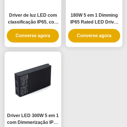
Driver de luz LED com
180W 5 em 1 Dimming
classificação IP65, com
IP65 Rated LED Driver
regulação de
para aplicações de
intensidade 5 em 1,
Converse agora
iluminação exterior e
Converse agora
240W e fonte de
interior
alimentação LED
regulável
Driver LED 300W 5 em 1
com Dimmerização IP65