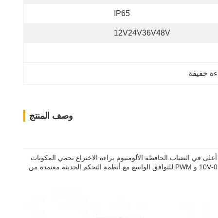
IP65
12V24V36V48V
وصف المنتج
KSPO مع مدخل متردد عالمي من 100-277 فولت وكفاءة عالية في عامل الطاقة ، يوفر هذا السائق 50W × 2-way CV LED أداءً أعلى في الضباب.الحافظة الألومنيوم براءة الاختراع تحمي المكونات
الداخلية مع توفير مخرج مستقر عبر خيارات 12V / 24V / 36V / 48Vيدعم بروتوكولات ضبابية متعددة بما في ذلك MLV و ELV و Triac و Phase-cut و 0-10V و PWM للتوافق الواسع مع أنظمة التحكم الحديثة.معتمدة من