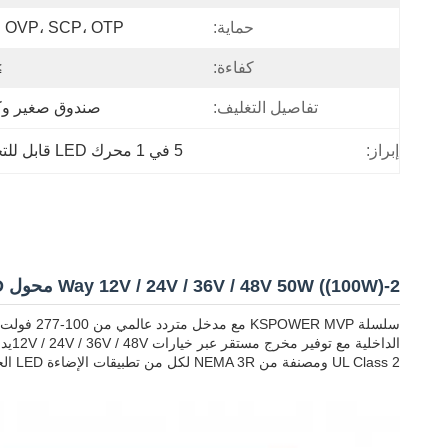
حماية:
 OVP، SCP، OTP
كفاءة:
%
تفاصيل التغليف:
صندوق صغير وك
إبراز:
5 في 1 محرك LED قابل للتخفيف
2-Way 12V / 24V / 36V / 48V 50W ((100W) محول LED عالمي 5 في 1 الضوء الطبقة 2
UL Class 2 ومصنفة من NEMA 3R لكل من تطبيقات الإضاءة LED الخارجية والداخلية.