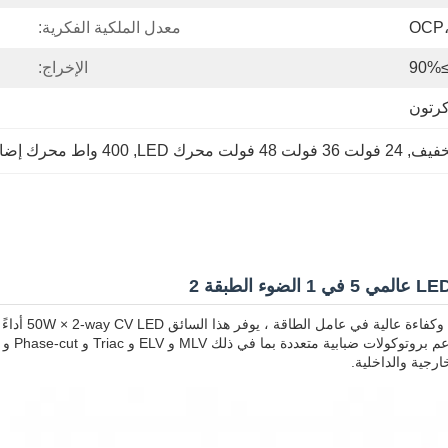
OCP،
معدل الملكية الفكرية:
≥90
الإخراج:
رتون
, 
24 فولت 36 فولت 48 فولت محرك LED
, 
400 واط محرك إضاءة خفيفة
سلسلة WER MVP