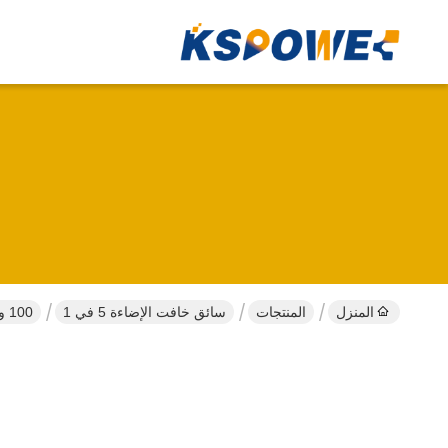
المنزل
المنتجات
سائق خافت الإضاءة 5 في 1
100 واط الخروج العالمي 100-277 فولت المدخل IP65 مقياس 5 في 1 الضوء الضئيل محول LED للشاحن LED الضئيل