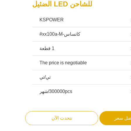
للشاحن LED الضئيل
KSPOWER
كانساس-xx100a-M#
1 قطعة
The price is negotiable
تي/تي
300000pcs/شهر
ضل سعر
نتحدث الآن