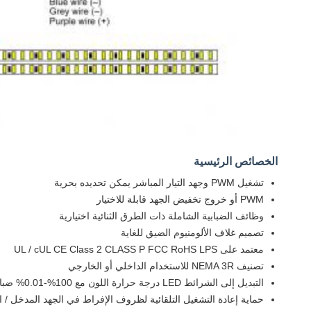
الخصائص الرئيسية
تشغيل PWM وجهد التيار المباشر يمكن تحديده بحرية
PWM أو خروج تخفيض الجهد قابلة للاختيار
وظائف الضبابية الشاملة ذات الطرق الثنائية اختيارية
تصميم غلاف الألومنيوم الضيق للغاية
معتمد على UL / cUL CE Class 2 CLASS P FCC RoHS LPS
تصنيف NEMA 3R للاستخدام الداخلي أو الخارجي
التبديل إلى الشرائط LED درجة حرارة اللون مع 100%-0.01% ضبابية خالية من الوميض
حماية إعادة التشغيل التلقائية لظروف الإفراط في الجهد المدخل / ا