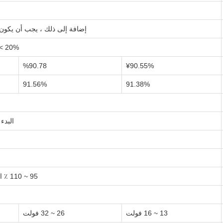
إضافة إلى ذلك ، يجب أن يكون 
THD< 20% (@ الحمل ٪ / 5VC ، 230VAC
%90.78
¥90.55%
91.56%
91.38%
البدء البارد 75A ((عرض = 50us
95 ~ 110 ٪ الحد الأقصى للتيار الثابت ، استرداد تلقائي بعد حالة غير طبيعية للحمل
13 ~ 16 فولت
26 ~ 32 فولت