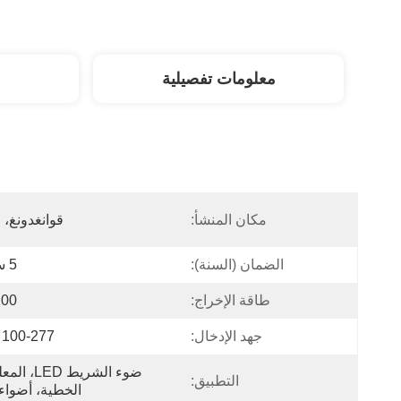
معلومات تفصيلية
مكان المنشأ:
قوانغدونغ، 
الضمان (السنة):
5 سنوات
طاقة الإخراج:
100 و
جهد الإدخال:
100-277 فولت
التطبيق:
الخطية، أضوا