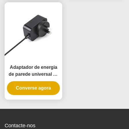
Adaptador de energia
de parede universal de
10 W com 3 anos de
garantia e múltiplas
Converse agora
tensões de saída
Contacte-nos