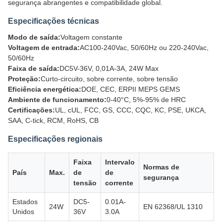
segurança abrangentes e compatibilidade global.
Especificações técnicas
Modo de saída:
Voltagem constante
Voltagem de entrada:
AC100-240Vac, 50/60Hz ou 220-240Vac,
50/60Hz
Faixa de saída:
DC5V-36V, 0,01A-3A, 24W Max
Proteção:
Curto-circuito, sobre corrente, sobre tensão
Eficiência energética:
DOE, CEC, ERPII MEPS GEMS
Ambiente de funcionamento:
0-40°C, 5%-95% de HRC
Certificações:
UL, cUL, FCC, GS, CCC, CQC, KC, PSE, UKCA,
SAA, C-tick, RCM, RoHS, CB
Especificações regionais
Faixa
Intervalo
Normas de
País
Max.
de
de
segurança
tensão
corrente
Estados
DC5-
0.01A-
24W
EN 62368/UL 1310
Unidos
36V
3.0A