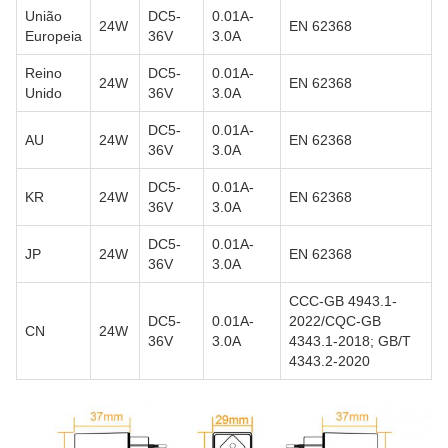
União
DC5-
0.01A-
24W
EN 62368
Europeia
36V
3.0A
Reino
DC5-
0.01A-
24W
EN 62368
Unido
36V
3.0A
DC5-
0.01A-
AU
24W
EN 62368
36V
3.0A
DC5-
0.01A-
KR
24W
EN 62368
36V
3.0A
DC5-
0.01A-
JP
24W
EN 62368
36V
3.0A
CCC-GB 4943.1-
DC5-
0.01A-
2022/CQC-GB
CN
24W
36V
3.0A
4343.1-2018; GB/T
4343.2-2020