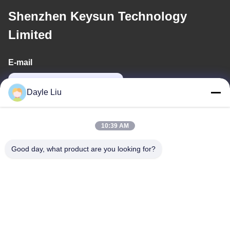
Shenzhen Keysun Technology
Limited
E-mail
dayle@keysuntech.com
Dayle Liu
O nosso endereço
10:39 AM
Endereço
Good day, what product are you looking for?
8º, 9º Andar, Edifício 2, Fengxing Lane nº 1, Comunidade
Fenghuang, Rua Fuyong, Distrito de Baoan, Shenzhen,
Guangdong, China
Telefone
0086-755-81461285