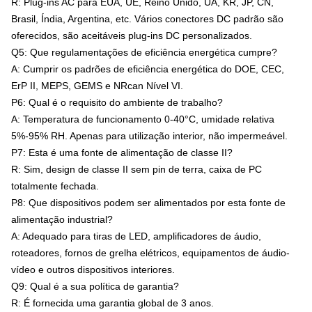
R: Plug-ins AC para EUA, UE, Reino Unido, UA, KR, JP, CN,
Brasil, Índia, Argentina, etc. Vários conectores DC padrão são
oferecidos, são aceitáveis plug-ins DC personalizados.
Q5: Que regulamentações de eficiência energética cumpre?
A: Cumprir os padrões de eficiência energética do DOE, CEC,
ErP II, MEPS, GEMS e NRcan Nível VI.
P6: Qual é o requisito do ambiente de trabalho?
A: Temperatura de funcionamento 0-40°C, umidade relativa
5%-95% RH. Apenas para utilização interior, não impermeável.
P7: Esta é uma fonte de alimentação de classe II?
R: Sim, design de classe II sem pin de terra, caixa de PC
totalmente fechada.
P8: Que dispositivos podem ser alimentados por esta fonte de
alimentação industrial?
A: Adequado para tiras de LED, amplificadores de áudio,
roteadores, fornos de grelha elétricos, equipamentos de áudio-
vídeo e outros dispositivos interiores.
Q9: Qual é a sua política de garantia?
R: É fornecida uma garantia global de 3 anos.