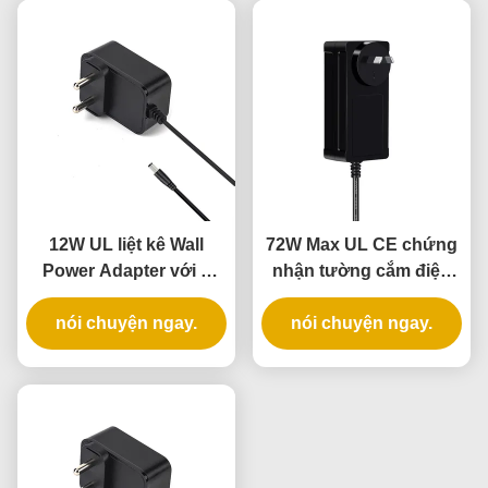
12W UL liệt kê Wall
72W Max UL CE chứng
Power Adapter với 3
nhận tường cắm điện
năm bảo hành và
gạch với 3 năm bảo
nguồn cung cấp điện
nói chuyện ngay.
nói chuyện ngay.
hành
AC DC