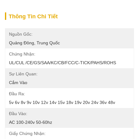
Thông Tin Chi Tiết
Nguồn Gốc:
Quảng Đông, Trung Quốc
Chứng Nhận:
UL/cUL /CE/GS/SAA/KC/CB/FCC/C-TICK/PAHS/ROHS
Sự Liên Quan:
Cắm Vào
Đầu Ra:
5v 6v 8v 9v 10v 12v 14v 15v 18v 19v 20v 24v 36v 48v
Đầu Vào:
AC 100-240v 50-60hz
Giấy Chứng Nhận: