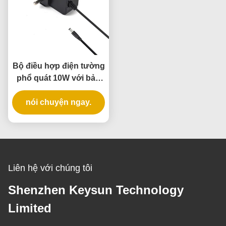
Bộ điều hợp điện tường
phổ quát 10W với bảo
hành 3 năm và nhiều
nói chuyện ngay.
điện áp đầu ra
Liên hệ với chúng tôi
Shenzhen Keysun Technology
Limited