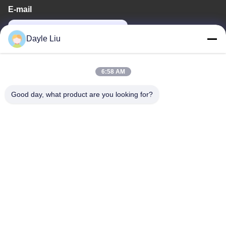
E-mail
power06@szzhpower.com
Dayle Liu
Địa chỉ của chúng tôi
6:58 AM
Địa chỉ
Good day, what product are you looking for?
8tầng 9A, tòa nhà 2, đường Fengxing No.1, Cộng đồng
Fenghuang, Phố Fuyong, Baoan District, Shenzhen, Quảng
Đông, Trung Quốc
Điện thoại
0086-755-81461285
Chính sách bảo mật
|
Sơ đồ trang web