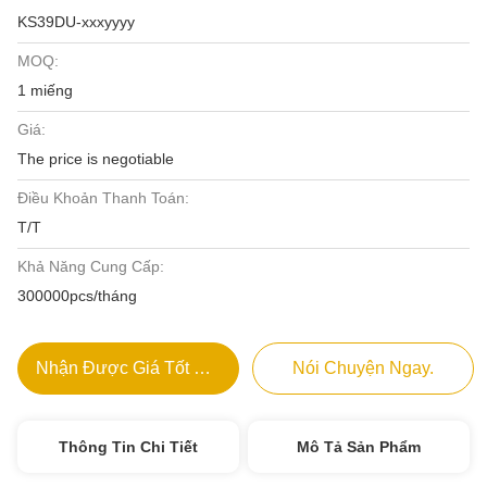
KS39DU-xxxyyyy
MOQ:
1 miếng
Giá:
The price is negotiable
Điều Khoản Thanh Toán:
T/T
Khả Năng Cung Cấp:
300000pcs/tháng
Nhận Được Giá Tốt Nhất
Nói Chuyện Ngay.
Thông Tin Chi Tiết
Mô Tả Sản Phẩm