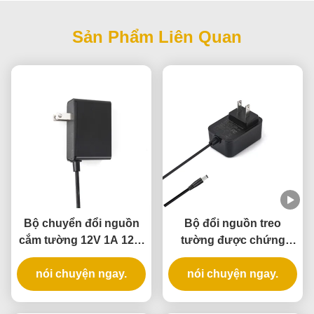
Sản Phẩm Liên Quan
Bộ chuyển đổi nguồn
Bộ đổi nguồn treo
cắm tường 12V 1A 12W
tường được chứng
được UL Listed, bảo
nhận UL với đầu ra 5V
hành 3 năm và có nhiều
nói chuyện ngay.
12V 24V và công suất
nói chuyện ngay.
lớp bảo vệ
12W 24W cho Khóa cửa
thông minh