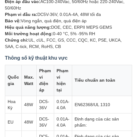
Điện áp đầu vào:
AC100-240Vac, 50/60Hz hoặc 220-240Vac,
50/60Hz
Phạm vi đầu ra:
DC5V-36V, 0.01A-4A, 48W tối đa
Bảo vệ:
Vòng ngắn, quá điện, quá điện áp
Hiệu quả năng lượng:
DOE, CEC, ERPII MEPS GEMS
Môi trường hoạt động:
0-40 °C, 5% -95% RH
Chứng chỉ:
UL, cUL, FCC, GS, CCC, CQC, KC, PSE, UKCA,
SAA, C-tick, RCM, RoHS, CB
Thông số kỹ thuật khu vực
Phạm
Phạm
Quốc
Max.
vi
vi
Tiêu chuẩn an toàn
gia
Watt
điện
hiện
áp
tại
Hoa
DC5-
0.01A-
48W
EN62368/UL 1310
Kỳ
36V
4.0A
DC5-
0.01A-
Định dạng của các sản
EU
48W
36V
4.0A
phẩm:
DC5-
0.01A-
Định dạng của các sản