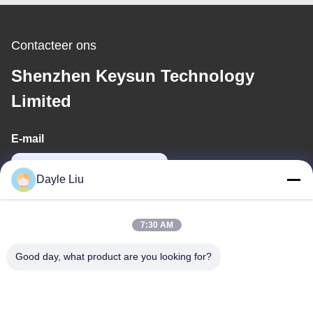
Contacteer ons
Shenzhen Keysun Technology
Limited
E-mail
dayle@keysuntech.com
Dayle Liu
Ons adres
7:30 AM
Adres
Good day, what product are you looking for?
8, 9A Verdieping, Gebouw 2, Fengxing Steeg Nr. 1, Fenghuang
Gemeenschap, Fuyong Str., Baoan Dist., Shenzhen, Guangdong,
China