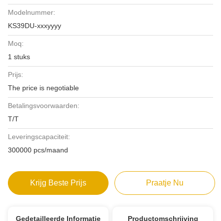
Modelnummer:
KS39DU-xxxyyyy
Moq:
1 stuks
Prijs:
The price is negotiable
Betalingsvoorwaarden:
T/T
Leveringscapaciteit:
300000 pcs/maand
Krijg Beste Prijs
Praatje Nu
Gedetailleerde Informatie
Productomschrijving