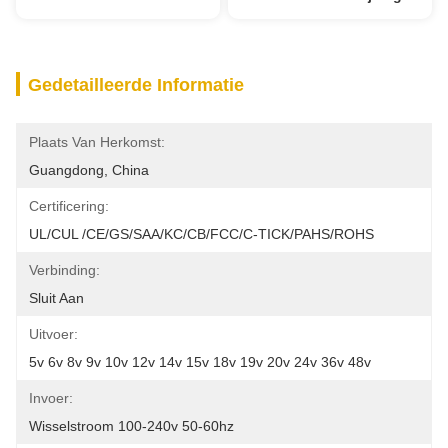
Gedetailleerde Informatie
Plaats Van Herkomst:
Guangdong, China
Certificering:
UL/cUL /CE/GS/SAA/KC/CB/FCC/C-TICK/PAHS/ROHS
Verbinding:
Sluit Aan
Uitvoer:
5v 6v 8v 9v 10v 12v 14v 15v 18v 19v 20v 24v 36v 48v
Invoer:
Wisselstroom 100-240v 50-60hz