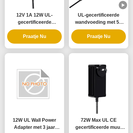
12V 1A 12W UL-
UL-gecertificeerde
gecertificeerde
wandvoeding met 5V
wandadapter met 3 jaar
12V 24V uitgang en 12W
garantie en meerdere
Praatje Nu
24W vermogen voor
Praatje Nu
beveiligingen
intelligente deursloten
12W UL Wall Power
72W Max UL CE
Adapter met 3 jaar
gecertificeerde muur