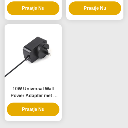
garantie en AC DC
stekker stroomsteen
stroomvoorziening
Praatje Nu
met 3 jaar garantie
Praatje Nu
10W Universal Wall
Power Adapter met 3
jaar garantie en
Praatje Nu
meerdere
uitgangsspanningen