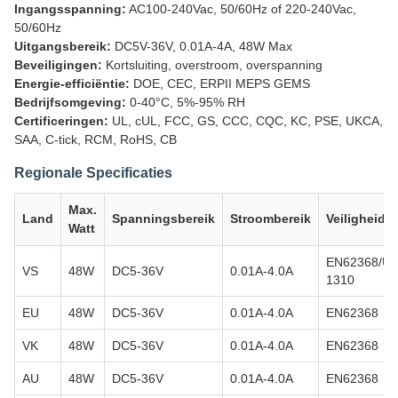
Ingangsspanning:
AC100-240Vac, 50/60Hz of 220-240Vac,
50/60Hz
Uitgangsbereik:
DC5V-36V, 0.01A-4A, 48W Max
Beveiligingen:
Kortsluiting, overstroom, overspanning
Energie-efficiëntie:
DOE, CEC, ERPII MEPS GEMS
Bedrijfsomgeving:
0-40°C, 5%-95% RH
Certificeringen:
UL, cUL, FCC, GS, CCC, CQC, KC, PSE, UKCA,
SAA, C-tick, RCM, RoHS, CB
Regionale Specificaties
Max.
Land
Spanningsbereik
Stroombereik
Veiligheids
Watt
EN62368/UL
VS
48W
DC5-36V
0.01A-4.0A
1310
EU
48W
DC5-36V
0.01A-4.0A
EN62368
VK
48W
DC5-36V
0.01A-4.0A
EN62368
AU
48W
DC5-36V
0.01A-4.0A
EN62368