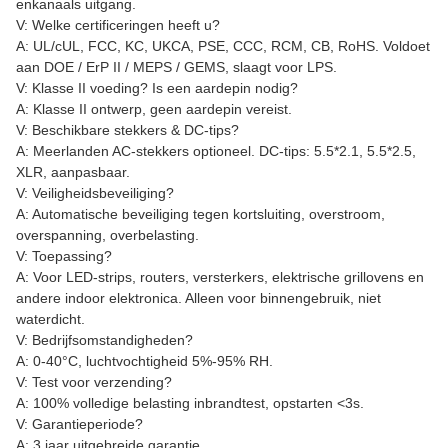
enkanaals uitgang.
V: Welke certificeringen heeft u?
A: UL/cUL, FCC, KC, UKCA, PSE, CCC, RCM, CB, RoHS. Voldoet
aan DOE / ErP II / MEPS / GEMS, slaagt voor LPS.
V: Klasse II voeding? Is een aardepin nodig?
A: Klasse II ontwerp, geen aardepin vereist.
V: Beschikbare stekkers & DC-tips?
A: Meerlanden AC-stekkers optioneel. DC-tips: 5.5*2.1, 5.5*2.5,
XLR, aanpasbaar.
V: Veiligheidsbeveiliging?
A: Automatische beveiliging tegen kortsluiting, overstroom,
overspanning, overbelasting.
V: Toepassing?
A: Voor LED-strips, routers, versterkers, elektrische grillovens en
andere indoor elektronica. Alleen voor binnengebruik, niet
waterdicht.
V: Bedrijfsomstandigheden?
A: 0-40°C, luchtvochtigheid 5%-95% RH.
V: Test voor verzending?
A: 100% volledige belasting inbrandtest, opstarten <3s.
V: Garantieperiode?
A: 3 jaar uitgebreide garantie.