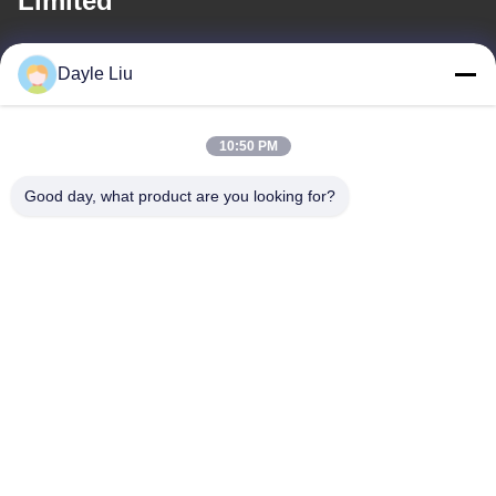
Limited
이메일
Dayle Liu
power06@szzhpower.com
10:50 PM
우리 주소
Good day, what product are you looking for?
주소
중국 광둥성 선전시 바오안구 푸융 거리 펑황 커뮤니티 펑싱 레인 1
번지 2동 8, 9A층
Tel
0086-755-81461285