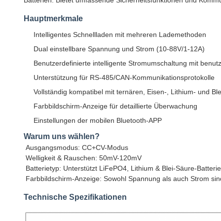
Batterien. Bietet umfassende Sicherheitsfunktionen und Kommu
Hauptmerkmale
Intelligentes Schnellladen mit mehreren Lademethoden
Dual einstellbare Spannung und Strom (10-88V/1-12A)
Benutzerdefinierte intelligente Stromumschaltung mit benut
Unterstützung für RS-485/CAN-Kommunikationsprotokolle
Vollständig kompatibel mit ternären, Eisen-, Lithium- und Bl
Farbbildschirm-Anzeige für detaillierte Überwachung
Einstellungen der mobilen Bluetooth-APP
Warum uns wählen?
Ausgangsmodus: CC+CV-Modus
Welligkeit & Rauschen: 50mV-120mV
Batterietyp: Unterstützt LiFePO4, Lithium & Blei-Säure-Batteri
Farbbildschirm-Anzeige: Sowohl Spannung als auch Strom sind
Technische Spezifikationen