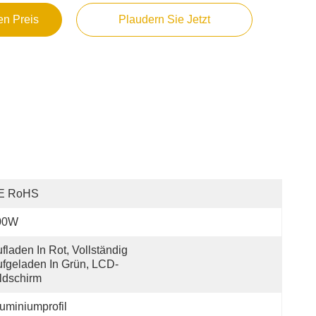
en Preis
Plaudern Sie Jetzt
E RoHS
00W
fladen In Rot, Vollständig 
fgeladen In Grün, LCD-
ldschirm
uminiumprofil