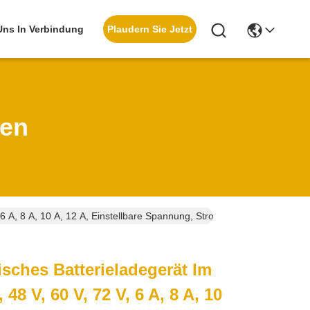
Plaudern Sie Jetzt
 Uns In Verbindung
ten
 6 A, 8 A, 10 A, 12 A, Einstellbare Spannung, Stromfunktionen In Eine
sches Batterieladegerät Im
 ​​V, 60 V, 72 V, 6 A, 8 A, 10