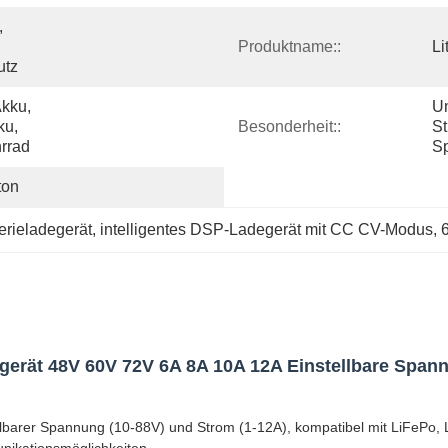
 
Produktname::
Li
utz
kku, 
U
u, 
Besonderheit::
St
hrrad
S
ton
erieladegerät
, 
intelligentes DSP-Ladegerät mit CC CV-Modus
, 
egerät 48V 60V 72V 6A 8A 10A 12A Einstellbare Span
lbarer Spannung (10-88V) und Strom (1-12A), kompatibel mit LiFePo, Li