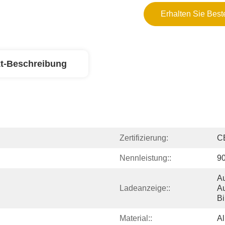
Erhalten Sie Best
t-Beschreibung
Zertifizierung:
C
Nennleistung::
9
Au
Ladeanzeige::
Au
Bi
Material::
Al