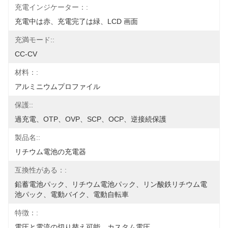
充電インジケーター：:
充電中は赤、充電完了は緑、LCD 画面
充満モード::
CC-CV
材料：:
アルミニウムプロファイル
保護::
過充電、OTP、OVP、SCP、OCP、逆接続保護
製品名::
リチウム電池の充電器
互換性がある：:
鉛蓄電池パック、リチウム電池パック、リン酸鉄リチウム電
池パック、電動バイク、電動自転車
特徴：:
電圧と電流の切り替え可能、カスタム電圧