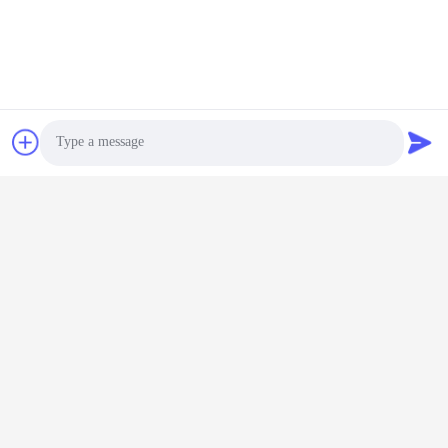
Photo
Video Call
Audio Call
札:
Eバイク バッテリー充電器