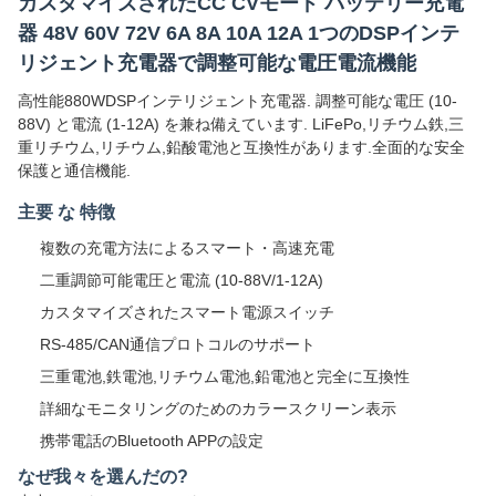
カスタマイズされたCC CVモード バッテリー充電
器 48V 60V 72V 6A 8A 10A 12A 1つのDSPインテ
リジェント充電器で調整可能な電圧電流機能
高性能880WDSPインテリジェント充電器. 調整可能な電圧 (10-
88V) と電流 (1-12A) を兼ね備えています. LiFePo,リチウム鉄,三
重リチウム,リチウム,鉛酸電池と互換性があります.全面的な安全
保護と通信機能.
主要 な 特徴
複数の充電方法によるスマート・高速充電
二重調節可能電圧と電流 (10-88V/1-12A)
カスタマイズされたスマート電源スイッチ
RS-485/CAN通信プロトコルのサポート
三重電池,鉄電池,リチウム電池,鉛電池と完全に互換性
詳細なモニタリングのためのカラースクリーン表示
携帯電話のBluetooth APPの設定
なぜ我々を選んだの?