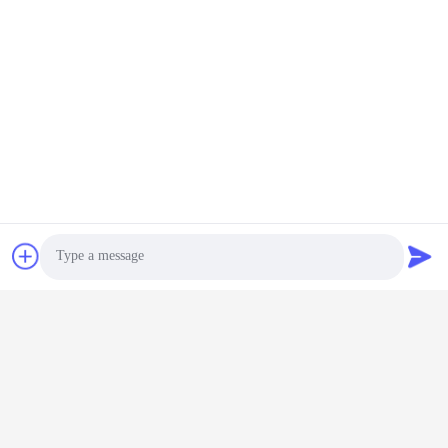
टैग:
ई बाइक बैटरी चार्जर
बैटरी एडाप्टर चार्जर
साइकिल बैटरी चार्जर
Photo
Video Call
संबंधित उत्पाद