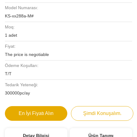
Model Numarası:
KS-xx288a-M#
Moq:
1 adet
Fiyat:
The price is negotiable
Ödeme Koşulları:
T/T
Tedarik Yeteneği:
300000pc/ay
En İyi Fiyatı Alın
Şimdi Konuşalım.
Detay Bilgisi
Ürün Tanımı