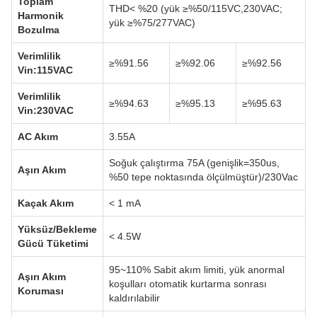
Toplam
THD< %20 (yük ≥%50/115VC,230VAC;
Harmonik
yük ≥%75/277VAC)
Bozulma
Verimlilik
≥%91.56
≥%92.06
≥%92.56
Vin:115VAC
Verimlilik
≥%94.63
≥%95.13
≥%95.63
Vin:230VAC
AC Akım
3.55A
Soğuk çalıştırma 75A (genişlik=350us,
Aşırı Akım
%50 tepe noktasında ölçülmüştür)/230Vac
Kaçak Akım
< 1 mA
Yüksüz/Bekleme
< 4.5W
Gücü Tüketimi
95~110% Sabit akım limiti, yük anormal
Aşırı Akım
koşulları otomatik kurtarma sonrası
Koruması
kaldırılabilir