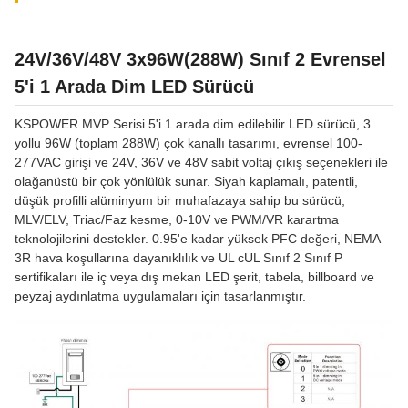
24V/36V/48V 3x96W(288W) Sınıf 2 Evrensel
5'i 1 Arada Dim LED Sürücü
KSPOWER MVP Serisi 5'i 1 arada dim edilebilir LED sürücü, 3
yollu 96W (toplam 288W) çok kanallı tasarımı, evrensel 100-
277VAC girişi ve 24V, 36V ve 48V sabit voltaj çıkış seçenekleri ile
olağanüstü bir çok yönlülük sunar. Siyah kaplamalı, patentli,
düşük profilli alüminyum bir muhafazaya sahip bu sürücü,
MLV/ELV, Triac/Faz kesme, 0-10V ve PWM/VR karartma
teknolojilerini destekler. 0.95'e kadar yüksek PFC değeri, NEMA
3R hava koşullarına dayanıklılık ve UL cUL Sınıf 2 Sınıf P
sertifikaları ile iç veya dış mekan LED şerit, tabela, billboard ve
peyzaj aydınlatma uygulamaları için tasarlanmıştır.