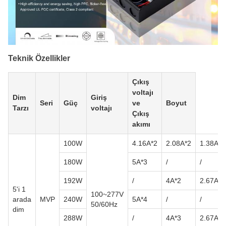
Teknik Özellikler
Çıkış
voltajı
Dim
Giriş
Seri
Güç
ve
Boyut
Tarzı
voltajı
Çıkış
akımı
100W
4.16A*2
2.08A*2
1.38A*2
180W
5A*3
/
/
192W
/
4A*2
2.67A*2
5'i 1
100~277V
arada
MVP
240W
5A*4
/
/
50/60Hz
dim
288W
/
4A*3
2.67A*3