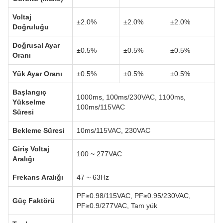
Voltaj
±2.0%
±2.0%
±2.0%
Doğruluğu
Doğrusal Ayar
±0.5%
±0.5%
±0.5%
Oranı
Yük Ayar Oranı
±0.5%
±0.5%
±0.5%
Başlangıç
1000ms, 100ms/230VAC, 1100ms,
Yükselme
100ms/115VAC
Süresi
Bekleme Süresi
10ms/115VAC, 230VAC
Giriş Voltaj
100 ~ 277VAC
Aralığı
Frekans Aralığı
47 ~ 63Hz
PF≥0.98/115VAC, PF≥0.95/230VAC,
Güç Faktörü
PF≥0.9/277VAC, Tam yük