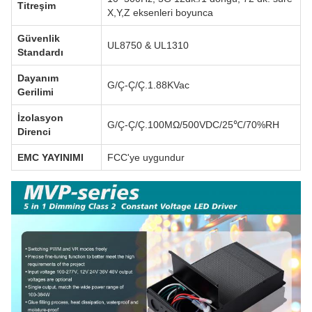
Titreşim
X,Y,Z eksenleri boyunca
Güvenlik
UL8750 & UL1310
Standardı
Dayanım
G/Ç-Ç/Ç.1.88KVac
Gerilimi
İzolasyon
G/Ç-Ç/Ç.100MΩ/500VDC/25℃/70%RH
Direnci
EMC YAYINIMI
FCC'ye uygundur