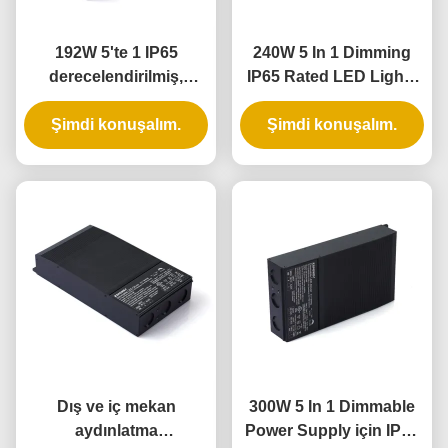
192W 5'te 1 IP65
240W 5 In 1 Dimming
derecelendirilmiş,
IP65 Rated LED Lights
evrensel faz karartma
Sürücü ve Dimmable
Şimdi konuşalım.
uygulamaları için
LED Güç kaynağı
Şimdi konuşalım.
karartılabilir LED
transformatörü
Dış ve iç mekan
300W 5 In 1 Dimmable
aydınlatma
Power Supply için IP65