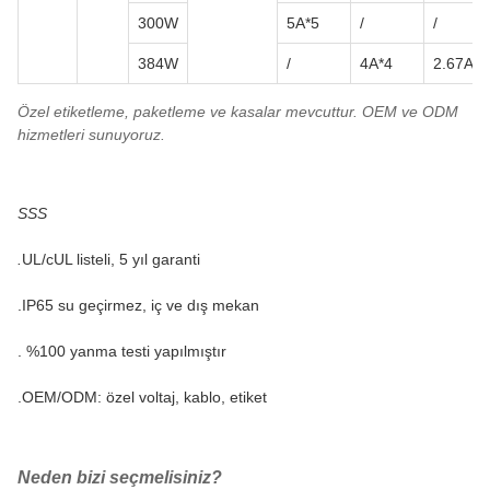
300W
5A*5
/
/
384W
/
4A*4
2.67A*4
Özel etiketleme, paketleme ve kasalar mevcuttur. OEM ve ODM
hizmetleri sunuyoruz.
SSS
.
UL/cUL listeli, 5 yıl garanti
.IP65 su geçirmez, iç ve dış mekan
. %100 yanma testi yapılmıştır
.OEM/ODM: özel voltaj, kablo, etiket
Neden bizi seçmelisiniz?