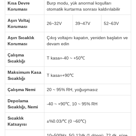
Kısa Devre
Burp modu, yük anormal koşulları
Koruması
otomatik kurtarma sonrası kaldırılabilir
Aşırı Voltaj
26~32V
39~47V
52~63V
Koruması
Aşırı Sıcaklık
Çıkış voltajını kapatın, yeniden başlatın ve
Koruması
devam edin
Çalışma
T kasa=-40 ~ +50℃
Sıcaklığı
Maksimum Kasa
T kasa=+90℃
Sıcaklığı
Çalışma Nemi
20 ~ 95% RH, yoğuşmasız
Depolama
-40 ~ +90℃, 10 ~ 95% RH
Sıcaklığı, Nemi
Sıcaklık
±%0.03/℃ (0 ~60℃)
Katsayısı
10~500Hz, 5G 12dk./1 döngü, 72 dk. süre