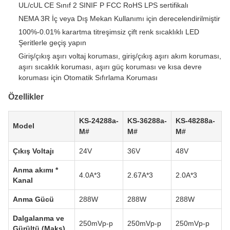
UL/cUL CE Sınıf 2 SINIF P FCC RoHS LPS sertifikalı
NEMA 3R İç veya Dış Mekan Kullanımı için derecelendirilmiştir
100%-0.01% karartma titreşimsiz çift renk sıcaklıklı LED
Şeritlerle geçiş yapın
Giriş/çıkış aşırı voltaj koruması, giriş/çıkış aşırı akım koruması,
aşırı sıcaklık koruması, aşırı güç koruması ve kısa devre
koruması için Otomatik Sıfırlama Koruması
Özellikler
KS-24288a-
KS-36288a-
KS-48288a-
Model
M#
M#
M#
Çıkış Voltajı
24V
36V
48V
Anma akımı *
4.0A*3
2.67A*3
2.0A*3
Kanal
Anma Gücü
288W
288W
288W
Dalgalanma ve
250mVp-p
250mVp-p
250mVp-p
Gürültü (Maks)