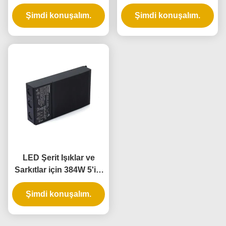
uygulamaları için 180W
Dereceli LED Sürücü
5 in 1 Dimming IP65
Şimdi konuşalım.
Şimdi konuşalım.
Rated LED Sürücü
LED Şerit Işıklar ve
Sarkıtlar için 384W 5'i 1
Arada Kısılabilir IP65
Dereceli LED Sürücü
Şimdi konuşalım.