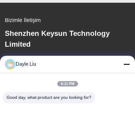
Bizimle İletişim
Shenzhen Keysun Technology
Limited
E-posta
Dayle Liu
dayle@keysuntech.com
6:11 PM
Adresimiz
Good day, what product are you looking for?
Adres
89A katı, bina 2, Fengxing Lane No.1, Fenghuang Topluluğu,
Fuyong Caddesi, Baoan Bölgesi, Shenzhen, Guangdong, Çin
Tel