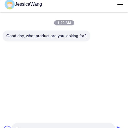
JessicaWang
Địa chỉ của chúng tôi
1:20 AM
Địa chỉ
Good day, what product are you looking for?
8tầng 9A, tòa nhà 2, đường Fengxing No.1, Cộng đồng
Fenghuang, Phố Fuyong, Baoan District, Shenzhen, Quảng
Đông, Trung Quốc
Điện thoại
0086-755-81461285
Chính sách bảo mật
|
Sơ đồ trang web
Trung Quốc Chất lượng tốt 0-10v Driver có thể tắt Nhà cung cấp.
-2026 Shenzhen Keysun Technology Limited Tất cả các quyền