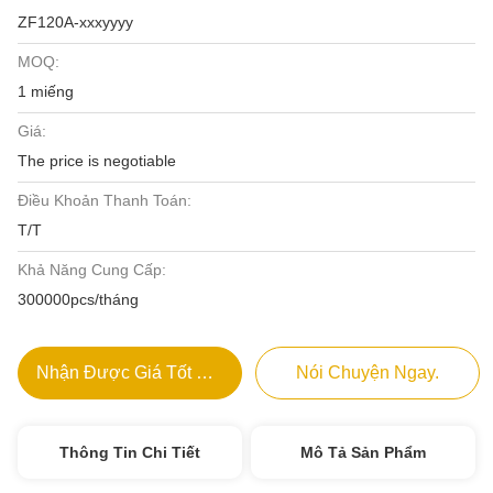
ZF120A-xxxyyyy
MOQ:
1 miếng
Giá:
The price is negotiable
Điều Khoản Thanh Toán:
T/T
Khả Năng Cung Cấp:
300000pcs/tháng
Nhận Được Giá Tốt Nhất
Nói Chuyện Ngay.
Thông Tin Chi Tiết
Mô Tả Sản Phẩm