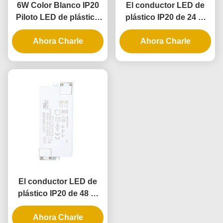
6W Color Blanco IP20
El conductor LED de
Piloto LED de plástico
plástico IP20 de 24 W
con voltaje constante
para iluminación interior
para iluminación interior
Ahora Charle
con voltaje constante
Ahora Charle
El conductor LED de
plástico IP20 de 48 W
tiene un voltaje
Ahora Charle
constante