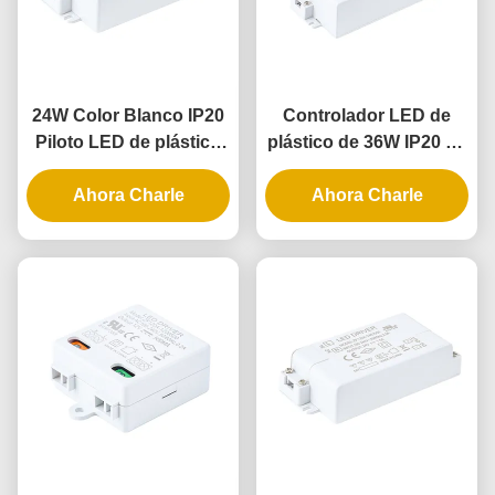
24W Color Blanco IP20
Controlador LED de
Piloto LED de plástico
plástico de 36W IP20 de
con voltaje constante
voltaje constante para
para iluminación interior
Ahora Charle
aplicaciones de
Ahora Charle
iluminación interior