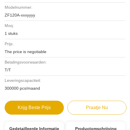
Modelnummer:
ZF120A-xxxyyyy
Moq:
1 stuks
Prijs:
The price is negotiable
Betalingsvoorwaarden:
T/T
Leveringscapaciteit:
300000 pcs/maand
Krijg Beste Prijs
Praatje Nu
Gedetailleerde Informatie
Productomschrijving