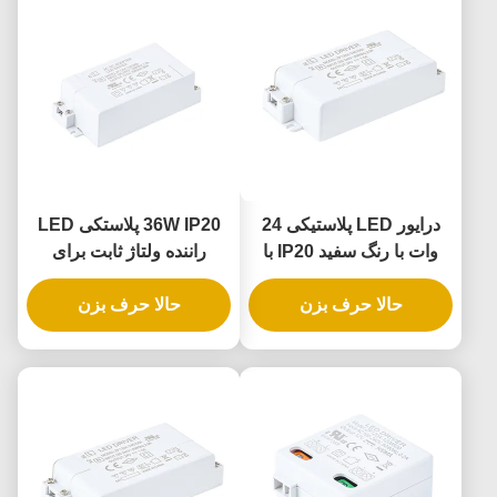
درایور LED پلاستیکی 24
36W IP20 پلاستکی LED
وات با رنگ سفید IP20 با
راننده ولتاژ ثابت برای
ولتاژ ثابت برای روشنایی
کاربردهای روشنایی داخلی
داخلی
حالا حرف بزن
حالا حرف بزن