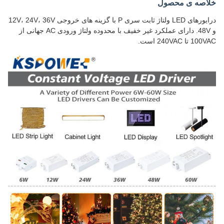
خلاصه ی محصول
درایورهای LED ولتاژ ثابت سری P با گزینه های خروجی 12V، 24V، 36V
و 48V. دارای عملکرد غیر خفیف با محدوده ولتاژ ورودی AC جهانی از
100VAC تا 240VAC است.