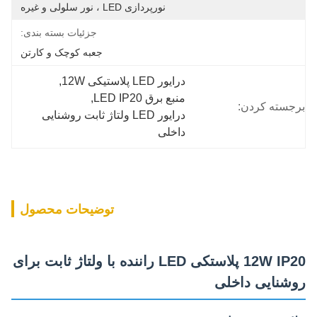
نورپردازی LED ، نور سلولی و غیره
جزئیات بسته بندی:
جعبه کوچک و کارتن
درایور LED پلاستیکی 12W
, 
منبع برق LED IP20
, 
برجسته کردن:
درایور LED ولتاژ ثابت روشنایی 
داخلی
توضیحات محصول
12W IP20 پلاستکی LED راننده با ولتاژ ثابت برای
روشنایی داخلی