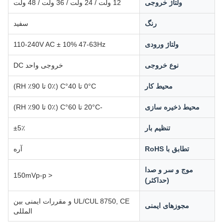
ولتاژ خروجی
12 ولت / 24 ولت / 36 ولت / 48 ولت
رنگ
سفید
ولتاژ ورودی
110-240V AC ± 10% 47-63Hz
نوع خروجی
خروجی واحد DC
محیط کار
0°C تا 40°C (0٪ تا 90٪ RH)
محیط ذخیره سازی
-20°C تا 60°C (0٪ تا 90٪ RH)
تنظیم بار
±5٪
تطابق با RoHS
آره
موج و سر و صدا
< 150mVp-p
(حداکثر)
UL/CUL 8750, CE و مقررات ایمنی بین
مجوزهای ایمنی
المللی