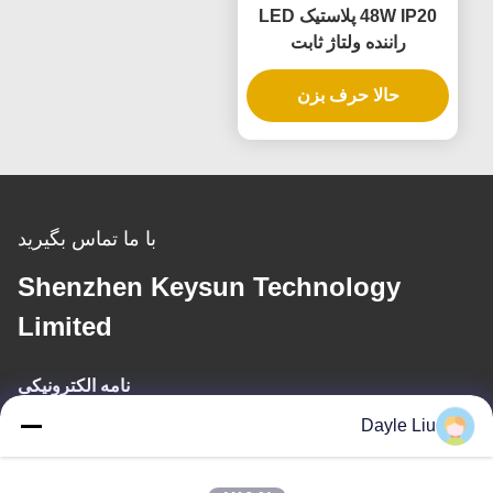
48W IP20 پلاستيک LED
راننده ولتاژ ثابت
حالا حرف بزن
با ما تماس بگیرید
Shenzhen Keysun Technology
Limited
نامه الکترونیکی
Dayle Liu
power06@szzhpower.com