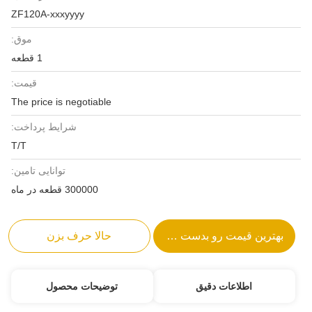
ZF120A-xxxyyyy
موق:
1 قطعه
قیمت:
The price is negotiable
شرایط پرداخت:
T/T
توانایی تامین:
300000 قطعه در ماه
بهترین قیمت رو بدست بیار
حالا حرف بزن
اطلاعات دقیق
توضیحات محصول