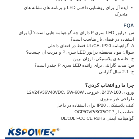
ایده آل برای روشنایی داخلی LED و برنامه های نشانه های
متحرک
FQA
س: درایور LED سری P دارای چه گواهینامه هایی است؟ آیا برای
استفاده در فضای باز مناسب است؟
A: گواهینامه UL/CE، IP20 فقط در فضای داخلی
سوال: مواد محفظه درایور LED سری P و مزیت آن چیست؟
ج: خانه های پلاستیکی، ارزان ترین
س: مدت گارانتی برای راننده LED سری P چقدر است؟
ج: 1-2 سال گارانتی
چرا ما رو انتخاب کردي؟
ورودی 100-240V، خروجی 12V24V36V48VDC، 5W-60W
طراحی غیر منزوی
کیف پلاستیکی، IP20 برای استفاده در داخل
حفاظت از OCP/OVP/SCP/OTP
گواهینامه ایمنی UL/cUL FCC CE RoHS