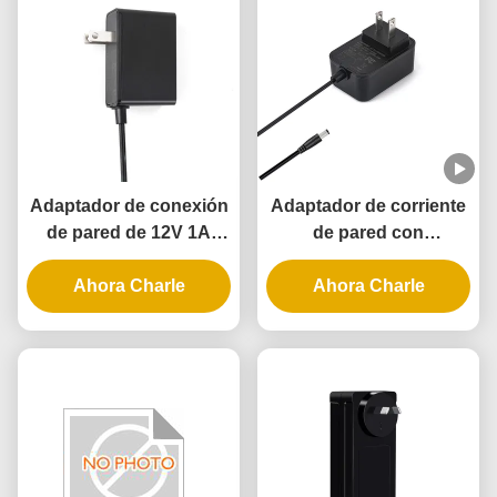
Adaptador de conexión
Adaptador de corriente
de pared de 12V 1A
de pared con
12W UL con garantía de
certificación UL con
3 años y múltiples
Ahora Charle
salida de 5V 12V 24V y
Ahora Charle
protecciones
potencia de 12W 24W
para cerradura de
puerta inteligente