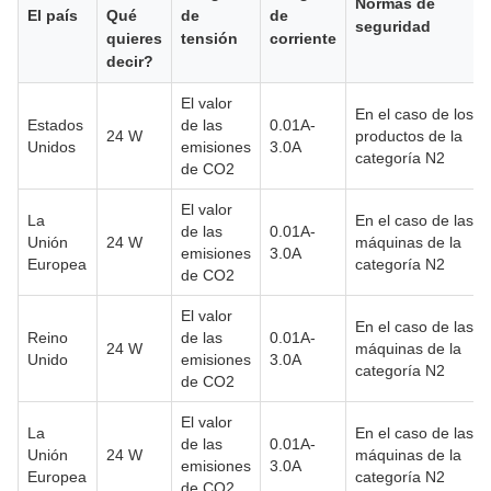
Normas de
El país
Qué
de
de
seguridad
quieres
tensión
corriente
decir?
El valor
En el caso de los
Estados
de las
0.01A-
24 W
productos de la
Unidos
emisiones
3.0A
categoría N2
de CO2
El valor
La
En el caso de las
de las
0.01A-
Unión
24 W
máquinas de la
emisiones
3.0A
Europea
categoría N2
de CO2
El valor
En el caso de las
Reino
de las
0.01A-
24 W
máquinas de la
Unido
emisiones
3.0A
categoría N2
de CO2
El valor
La
En el caso de las
de las
0.01A-
Unión
24 W
máquinas de la
emisiones
3.0A
Europea
categoría N2
de CO2