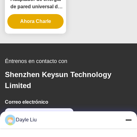
de pared universal de
10W con 3 años de
garantía y múltiples
Ahora Charle
voltajes de salida
Éntrenos en contacto con
Shenzhen Keysun Technology
Limited
Correo electrónico
dayle@keysuntech.com
Dayle Liu