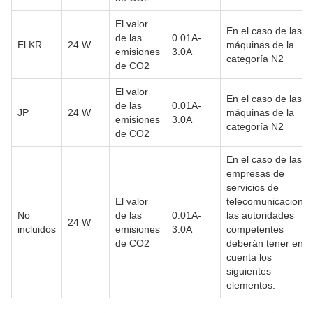
El valor
En el caso de las
de las
0.01A-
El KR
24 W
máquinas de la
emisiones
3.0A
categoría N2
de CO2
El valor
En el caso de las
de las
0.01A-
JP
24 W
máquinas de la
emisiones
3.0A
categoría N2
de CO2
En el caso de las
empresas de
servicios de
El valor
telecomunicaciones
No
de las
0.01A-
las autoridades
24 W
incluidos
emisiones
3.0A
competentes
de CO2
deberán tener en
cuenta los
siguientes
elementos: