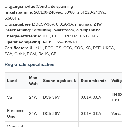
Uitgangsmodus:
Constante spanning
Inlaatspanning:
AC100-240Vac, 50/60Hz of 220-240Vac,
50/60Hz
Uitgangsbereik:
DC5V-36V, 0,01A-3A, maximaal 24W
Bescherming:
Kortsluiting, overstroom, overspanning
Energie-efficiëntie:
DOE, CEC, ERPII MEPS GEMS
Operatieomgeving:
0-40°C, 5%-95% RH
Certificaten:
UL, cUL, FCC, GS, CCC, CQC, KC, PSE, UKCA,
SAA, C-tick, RCM, RoHS, CB
Regionale specificaties
Max.
Land
Spanningsbereik
Stroombereik
Veiligh
Watt
EN 6236
VS
24W
DC5-36V
0.01A-3.0A
1310
Europese
24W
DC5-36V
0.01A-3.0A
Vervaard
Unie
Verenigd