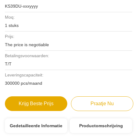
KS39DU-xxxyyyy
Moq:
1 stuks
Prijs:
The price is negotiable
Betalingsvoorwaarden:
T/T
Leveringscapaciteit:
300000 pcs/maand
Krijg Beste Prijs
Praatje Nu
Gedetailleerde Informatie
Productomschrijving