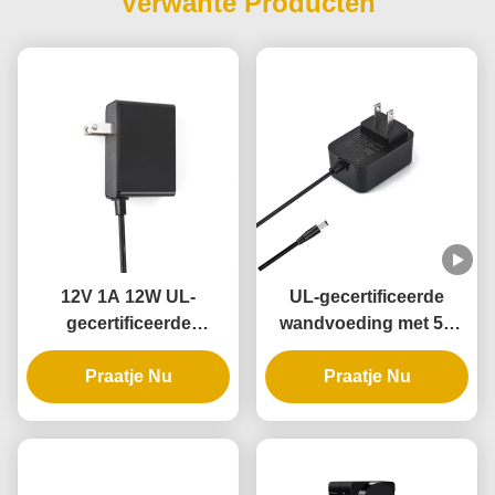
Verwante Producten
12V 1A 12W UL-
UL-gecertificeerde
gecertificeerde
wandvoeding met 5V
wandadapter met 3 jaar
12V 24V uitgang en 12W
garantie en meerdere
Praatje Nu
24W vermogen voor
Praatje Nu
beveiligingen
intelligente deursloten