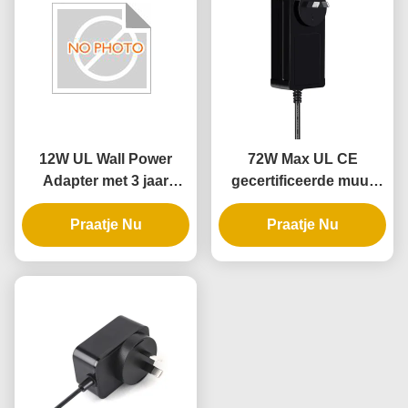
12W UL Wall Power
72W Max UL CE
Adapter met 3 jaar
gecertificeerde muur
garantie en AC DC
stekker stroomsteen
stroomvoorziening
Praatje Nu
met 3 jaar garantie
Praatje Nu