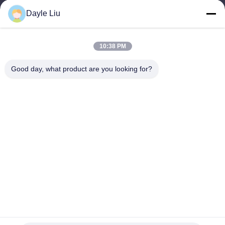
dayle@keysuntech.com
Dayle Liu
Ons adres
10:38 PM
Adres
Good day, what product are you looking for?
8, 9A Verdieping, Gebouw 2, Fengxing Steeg Nr. 1, Fenghuang
Gemeenschap, Fuyong Str., Baoan Dist., Shenzhen, Guangdong,
China
Tel.
0086-755-81461285
Privacybeleid
|
Sitemap
De Goede Kwaliteit van China 0-10v Dimbare Driver Leverancier.