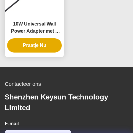
10W Universal Wall
Power Adapter met 3
jaar garantie en
Praatje Nu
meerdere
uitgangsspanningen
Contacteer ons
Shenzhen Keysun Technology
Limited
E-mail