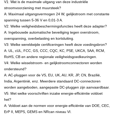
V1: Wat is de maximale uitgang van deze industriële
stroomvoorziening met muursteek?
A: Maximaal uitgangsvermogen 24 W, gelijkstroom met constante
spanning tussen 5-36 V en 0,01-3 A.
V2: Welke veiligheidsbeschermingsfuncties heeft deze adapter?
A: Ingebouwde automatische beveiliging tegen overstroom,
overspanning, overbelasting en kortsluiting.
V3: Welke wereldwijde certificeringen heeft deze voedingsbron?
A: UL, cUL, FCC, GS, CCC, CQC, KC, PSE, UKCA, SAA, RCM,
RoHS, CB en andere regionale veiligheidsgoedkeuringen.
V4: Welke wisselstroom- en gelijkstroomconnectoren worden
ondersteund?
A: AC-pluggen voor de VS, EU, UK, AU, KR, JP, CN, Brazilië,
India, Argentinië, enz. Meerdere standaard DC-connectoren
worden aangeboden, aangepaste DC-pluggen zijn aanvaardbaar.
V5: Met welke voorschriften inzake energie-efficiëntie voldoet
het?
A: Voldoet aan de normen voor energie-efficiëntie van DOE, CEC,
ErP II, MEPS, GEMS en NRcan niveau VI.