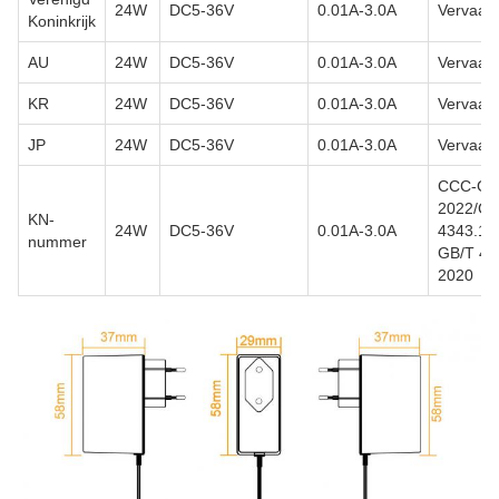
24W
DC5-36V
0.01A-3.0A
Vervaard
Koninkrijk
AU
24W
DC5-36V
0.01A-3.0A
Vervaard
KR
24W
DC5-36V
0.01A-3.0A
Vervaard
JP
24W
DC5-36V
0.01A-3.0A
Vervaard
CCC-GB 
2022/C
KN-
24W
DC5-36V
0.01A-3.0A
4343.1-
nummer
GB/T 43
2020