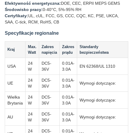
Efektywność energetyczna:
DOE, CEC, ERPII MEPS GEMS
Środowisko pracy:
0-40°C, 5%-95% RH
Certyfikaty:
UL, cUL, FCC, GS, CCC, CQC, KC, PSE, UKCA,
SAA, C-tick, RCM, RoHS, CB
Specyfikacje regionalne
Max.
Zakres
Zakres
Standardy
Kraj
Watt
napięcia
prądu
bezpieczeństwa
24
DC5-
0.01A-
USA
EN 62368/UL 1310
W
36V
3.0A
24
DC5-
0.01A-
UE
Wymogi dotyczące:
W
36V
3.0A
Wielka
24
DC5-
0.01A-
Wymogi dotyczące:
Brytania
W
36V
3.0A
24
DC5-
0.01A-
AU
Wymogi dotyczące:
W
36V
3.0A
24
DC5-
0.01A-