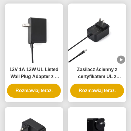
12V 1A 12W UL Listed
Zasilacz ścienny z
Wall Plug Adapter z 3
certyfikatem UL z
letnią gwarancją i
wyjściem 5V 12V 24V i
wielokrotną ochroną
Rozmawiaj teraz.
mocą 12W 24W do
Rozmawiaj teraz.
inteligentnego zamka
do drzwi