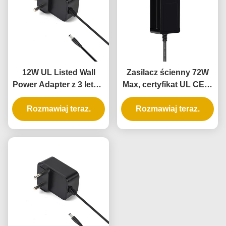
12W UL Listed Wall
Zasilacz ścienny 72W
Power Adapter z 3 letnią
Max, certyfikat UL CE, z
gwarancją i zasilaniem
3-letnią gwarancją
Rozmawiaj teraz.
prądem AC DC
Rozmawiaj teraz.