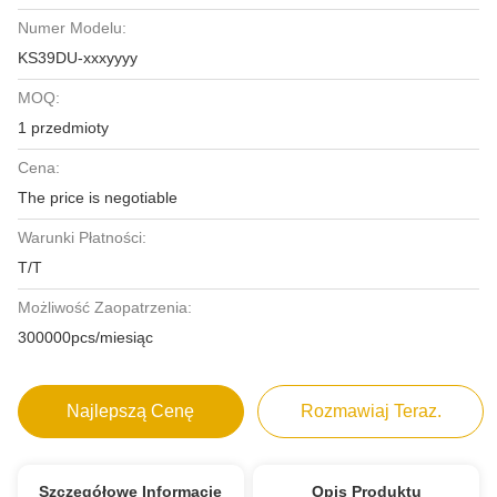
Numer Modelu:
KS39DU-xxxyyyy
MOQ:
1 przedmioty
Cena:
The price is negotiable
Warunki Płatności:
T/T
Możliwość Zaopatrzenia:
300000pcs/miesiąc
Najlepszą Cenę
Rozmawiaj Teraz.
Szczegółowe Informacje
Opis Produktu