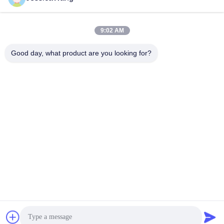
Nasz adres
9:02 AM
Adres
Good day, what product are you looking for?
89A piętro, budynek 2, Fengxing Lane nr.1, Fenghuang
Community, Fuyong St., Baoan District, Shenzhen, Guangdong,
Chiny
Tel.
0086-755-81461285
Polityka prywatności
|
Sitemap
Chiny Dobra jakość 0-10v Sterownik wygaszający Sprzedawca.
-2026 Shenzhen Keysun Technology Limited Wszystkie prawa
zastrzeżone.