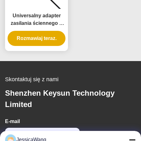
Universalny adapter
zasilania ściennego o
mocy 10 W z 3 letnią
gwarancją i wieloma
Rozmawiaj teraz.
napięciami wyjściowymi
Skontaktuj się z nami
Shenzhen Keysun Technology
Limited
E-mail
power06@szzhpower.com
JessicaWang