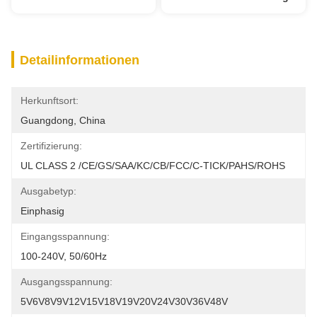
Detailinformationen
Herkunftsort:
Guangdong, China
Zertifizierung:
UL CLASS 2 /CE/GS/SAA/KC/CB/FCC/C-TICK/PAHS/ROHS
Ausgabetyp:
Einphasig
Eingangsspannung:
100-240V, 50/60Hz
Ausgangsspannung:
5V6V8V9V12V15V18V19V20V24V30V36V48V