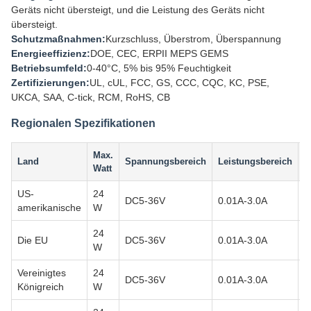
Geräts nicht übersteigt, und die Leistung des Geräts nicht
übersteigt.
Schutzmaßnahmen:
Kurzschluss, Überstrom, Überspannung
Energieeffizienz:
DOE, CEC, ERPII MEPS GEMS
Betriebsumfeld:
0-40°C, 5% bis 95% Feuchtigkeit
Zertifizierungen:
UL, cUL, FCC, GS, CCC, CQC, KC, PSE,
UKCA, SAA, C-tick, RCM, RoHS, CB
Regionalen Spezifikationen
Max.
Land
Spannungsbereich
Leistungsbereich
S
Watt
US-
24
E
DC5-36V
0.01A-3.0A
amerikanische
W
P
24
E
Die EU
DC5-36V
0.01A-3.0A
W
B
Vereinigtes
24
E
DC5-36V
0.01A-3.0A
Königreich
W
B