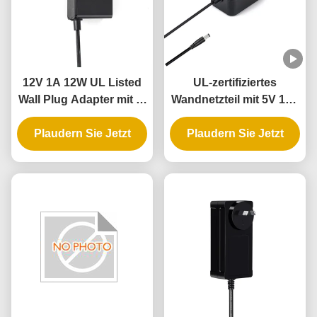
12V 1A 12W UL Listed
UL-zertifiziertes
Wall Plug Adapter mit 3-
Wandnetzteil mit 5V 12V
Jahres-Garantie und
24V Ausgang und 12W
mehrfachen Schutz
Plaudern Sie Jetzt
Plaudern Sie Jetzt
24W Leistung für
intelligentes Türschloss