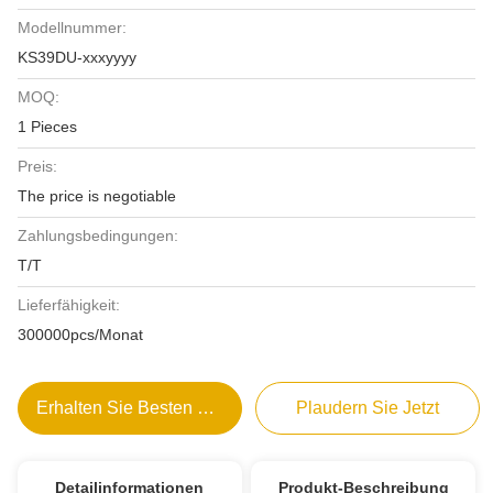
Modellnummer:
KS39DU-xxxyyyy
MOQ:
1 Pieces
Preis:
The price is negotiable
Zahlungsbedingungen:
T/T
Lieferfähigkeit:
300000pcs/Monat
Erhalten Sie Besten Preis
Plaudern Sie Jetzt
Detailinformationen
Produkt-Beschreibung