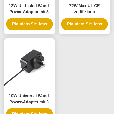
12W UL Listed Wand-
72W Max UL CE
Power-Adapter mit 3-
zertifizierte
Jahres-Garantie und
Wandstecker mit 3-
Plaudern Sie Jetzt
AC-DC-
Plaudern Sie Jetzt
jähriger Garantie
Stromversorgung
10W Universal-Wand-
Power-Adapter mit 3-
Jahres-Garantie und