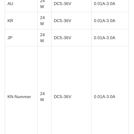
24
E
AU
DC5-36V
0.01A-3.0A
W
B
24
E
KR
DC5-36V
0.01A-3.0A
W
B
24
E
JP
DC5-36V
0.01A-3.0A
W
B
D
V
N
f
A
g
B
24
A
KN-Nummer
DC5-36V
0.01A-3.0A
W
B
A
d
v
v
u