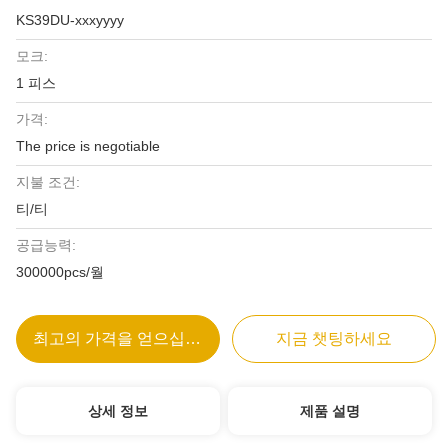
KS39DU-xxxyyyy
모크:
1 피스
가격:
The price is negotiable
지불 조건:
티/티
공급능력:
300000pcs/월
최고의 가격을 얻으십시오
지금 챗팅하세요
상세 정보
제품 설명