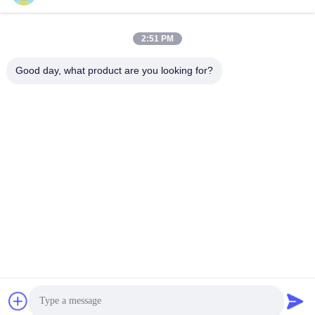
power06@szzhpower.com
2:51 PM
우리 주소
Good day, what product are you looking for?
주소
중국 광둥성 선전시 바오안구 푸융 거리 펑황 커뮤니티 펑싱 레인 1
번지 2동 8, 9A층
Tel
0086-755-81461285
개인 정보 정책
|
사이트맵
중국 좋은 품질 0-10v 디밍 드라이버 공급업체. 저작권 © -2026
Shenzhen Keysun Technology Limited . 판권 소유.