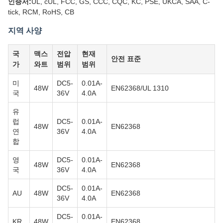
인증서:
UL, cUL, FCC, GS, CCC, CQC, KC, PSE, UKCA, SAA, C-
tick, RCM, RoHS, CB
지역 사양
국
맥스
전압
현재
안전 표준
가
와트
범위
범위
미
DC5-
0.01A-
48W
EN62368/UL 1310
국
36V
4.0A
유
럽
DC5-
0.01A-
48W
EN62368
연
36V
4.0A
합
영
DC5-
0.01A-
48W
EN62368
국
36V
4.0A
DC5-
0.01A-
AU
48W
EN62368
36V
4.0A
DC5-
0.01A-
KR
48W
EN62368