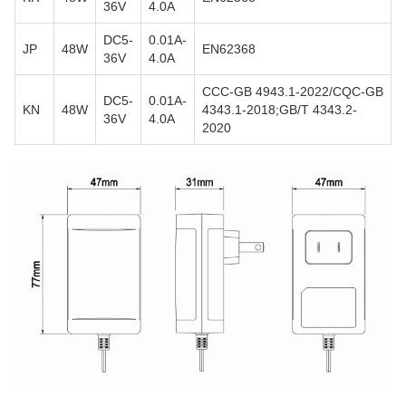
36V
4.0A
DC5-
0.01A-
JP
48W
EN62368
36V
4.0A
CCC-GB 4943.1-2022/CQC-GB
DC5-
0.01A-
KN
48W
4343.1-2018;GB/T 4343.2-
36V
4.0A
2020