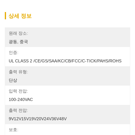
상세 정보
원래 장소:
광동, 중국
인증:
UL CLASS 2 /CE/GS/SAA/KC/CB/FCC/C-TICK/PAHS/ROHS
출력 유형:
단상
입력 전압:
100-240VAC
출력 전압:
9V12V15V19V20V24V36V48V
보호: