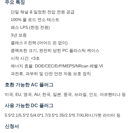
주요 특징
단일 채널 & 일정한 전압 전원 공급
100% 풀 로드 연소 테스트
패스 LPS (한정 전원)
3년 보증
클래스 II 전력 (어어드 핀 없이)
콤팩트한 크기, 완전히 닫힌 PC 플라스틱 케이스
시작 시간: <3초
에너지 효율: DOE/CEC/ErP/MEPS/NRcan 레벨 VI
과전류, 과부하 및 단전 안전 자동 보호 장치
호환 가능한 AC 플러그
미국, EU, 영국, AU, 한국, 일본, 중국, 브라질, 인도, 아르헨티나 등
사용 가능한 DC 플러그
5.5*2.1/5.5*2.5/4.0*1.7/3.5*1.35/2.5*0.7/XLR/시가렛 라이터 등
신청서