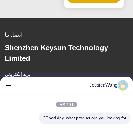
اتصل بنا
Shenzhen Keysun Technology
Limited
بريد إلكتروني
JessicaWang
power06@szzhpower.com
7:31 AM
عنواننا
Good day, what product are you looking for?
عنوان
8الطابق 9A، المبنى 2، شارع فانكسينغ رقم1، مجتمع فينغهوانغ ، شارع