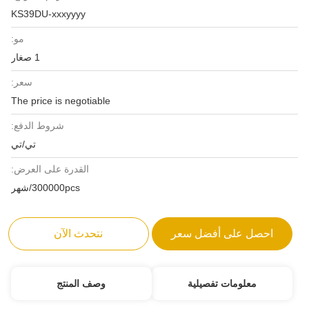
KS39DU-xxxyyyy
مو:
1 صغار
سعر:
The price is negotiable
شروط الدفع:
تي/تي
القدرة على العرض:
300000pcs/شهر
احصل على أفضل سعر
نتحدث الآن
معلومات تفصيلية
وصف المنتج