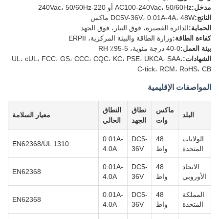
مدخل:
AC100-240Vac، 50/60Hz أو 220-240Vac، 50/60Hz
الناتج:
DC5V-36V، 0.01A-4A، 48W ماكس
الحماية:
الدائرة القصيرة، فوق التيار، فوق الجهد
كفاءة الطاقة:
وزارة الطاقة والبيئة المركزية، ERPII
بيئة العمل:
0-40 درجة مئوية، 5-95٪ RH
الشهادات:
UL، cUL، FCC، GS، CCC، CQC، KC، PSE، UKCA، SAA،
C-tick، RCM، RoHS، CB
المواصفات الإقليمية
ماكس
نطاق
النطاق
البلد
معيار السلامة
وات
الجهد
الحالي
الولايات
48
DC5-
0.01A-
EN62368/UL 1310
المتحدة
واط
36V
4.0A
الاتحاد
48
DC5-
0.01A-
EN62368
الأوروبي
واط
36V
4.0A
المملكة
48
DC5-
0.01A-
EN62368
المتحدة
واط
36V
4.0A