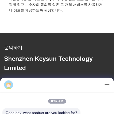
깊게 읽고 보호자의 동의를 얻은 후 저희 서비스를 사용하거
나 정보를 제공하도록 권장합니다.
문의하기
Shenzhen Keysun Technology
Limited
이메일
dayle@keysuntech.com
8:02 AM
우리 주소
Good day, what product are you looking for?