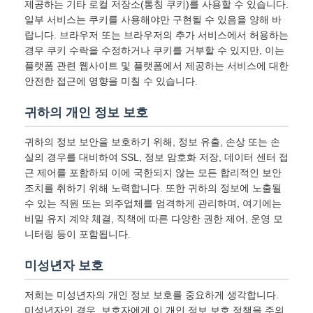
제공하는 기타 로컬 저장소(통칭 쿠키)를 사용할 수 있습니다.
일부 서비스는 쿠키를 사용해야만 구현될 수 있음을 양해 바
랍니다. 브라우저 또는 브라우저의 추가 서비스에서 허용하는
경우 쿠키 수락을 수정하거나 쿠키를 거부할 수 있지만, 이는
플랫폼 관련 웹사이트 및 플랫폼에서 제공하는 서비스에 대한
안전한 접근에 영향을 미칠 수 있습니다.
귀하의 개인 정보 보호
귀하의 정보 보안을 보호하기 위해, 정보 유출, 손상 또는 손
실의 경우를 대비하여 SSL, 정보 암호화 저장, 데이터 센터 접
근 제어를 포함하되 이에 국한되지 않는 모든 합리적인 보안
조치를 취하기 위해 노력합니다. 또한 귀하의 정보에 노출될
수 있는 직원 또는 외주업체를 엄격하게 관리하며, 여기에는
비밀 유지 계약 체결, 직책에 따른 다양한 권한 제어, 운영 모
니터링 등이 포함됩니다.
미성년자 보호
저희는 미성년자의 개인 정보 보호를 중요하게 생각합니다.
미성년자인 경우, 보호자에게 이 개인 정보 보호 정책을 주의