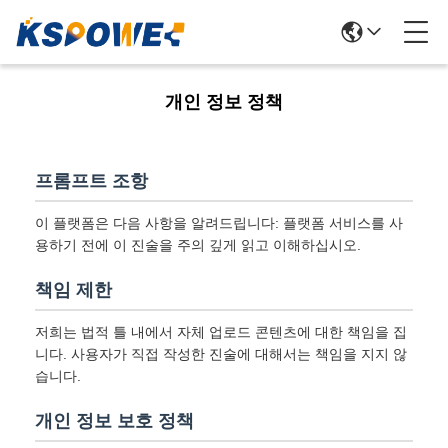
개인 정보 정책
프롬프트 조항
이 플랫폼은 다음 사항을 알려드립니다: 플랫폼 서비스를 사
용하기 전에 이 진술을 주의 깊게 읽고 이해하십시오.
책임 제한
저희는 법적 틀 내에서 자체 업로드 콘텐츠에 대한 책임을 집
니다. 사용자가 직접 작성한 진술에 대해서는 책임을 지지 않
습니다.
개인 정보 보호 정책