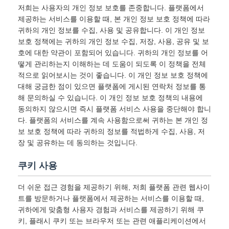
저희는 사용자의 개인 정보 보호를 존중합니다. 플랫폼에서
제공하는 서비스를 이용할 때, 본 개인 정보 보호 정책에 따라
귀하의 개인 정보를 수집, 사용 및 공유합니다. 이 개인 정보
보호 정책에는 귀하의 개인 정보 수집, 저장, 사용, 공유 및 보
호에 대한 약관이 포함되어 있습니다. 귀하의 개인 정보를 어
떻게 관리하는지 이해하는 데 도움이 되도록 이 정책을 전체
적으로 읽어보시는 것이 좋습니다. 이 개인 정보 보호 정책에
대해 궁금한 점이 있으면 플랫폼에 게시된 연락처 정보를 통
해 문의하실 수 있습니다. 이 개인 정보 보호 정책의 내용에
동의하지 않으시면 즉시 플랫폼 서비스 사용을 중단해야 합니
다. 플랫폼의 서비스를 계속 사용함으로써 귀하는 본 개인 정
보 보호 정책에 따라 귀하의 정보를 적법하게 수집, 사용, 저
장 및 공유하는 데 동의하는 것입니다.
쿠키 사용
더 쉬운 접근 경험을 제공하기 위해, 저희 플랫폼 관련 웹사이
트를 방문하거나 플랫폼에서 제공하는 서비스를 이용할 때,
귀하에게 맞춤형 사용자 경험과 서비스를 제공하기 위해 쿠
키, 플래시 쿠키 또는 브라우저 또는 관련 애플리케이션에서