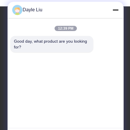
Dayle Liu
12:39 PM
住所
Good day, what product are you looking 
住所
for?
中国広東省深セン市宝安区福永街道鳳凰社区鳳興路1
号2号棟8、9A階
Tel
86-0755-81461285