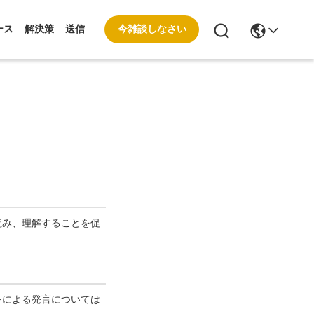
今雑談しなさい
ース
解決策
送信
読み、理解することを促
身による発言については