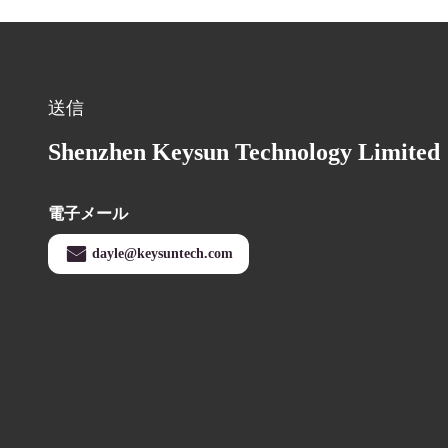
送信
Shenzhen Keysun Technology Limited
電子メール
dayle@keysuntech.com