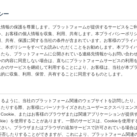
シー
人情報の保護を尊重します。プラットフォームが提供するサービスをご
い、お客様の個人情報を収集、利用、共有します。本プライバシーポリ
用、共有、保護に関する当社の条件が含まれています。お客様のプライ
に、本ポリシーをすべてお読みいただくことをお勧めします。本プライ
したら、プラットフォームに公開されている連絡先情報からお問い合わ
かの内容に同意しない場合は、直ちにプラットフォームサービスの利用
れかのサービスを継続して利用することにより、お客様は、当社が本プ
法的に収集、利用、保管、共有することに同意するものとします。
きるように、当社のプラットフォーム関連のウェブサイトを訪問したり
したりする際、お客様にパーソナライズされたユーザーエクスペリエン
lash Cookie、またはお客様のブラウザまたは関連アプリケーションが
okie）を使用することがあります。一部のサービスは、Cookieを使用
さい。ブラウザまたはブラウザの追加サービスで許可されている場合は、C
eを拒否したりすることができますが、これにより、プラットフォーム関連