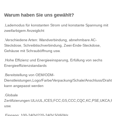
Warum haben Sie uns gewählt?
.Lademodus für konstanten Strom und konstante Spannung mit
zweifarbigem Anzeiglicht
.Verschiedene Arten: Wandverbindung, abnehmbare AC-
Steckdose, Schreibtischverbindung, Zwei-Ende-Steckdose,
Gehäuse mit Schrauböffnung usw.
.Hohe Effizienz und Energieeinsparung, Erfüllung von sechs
Energieeffizienzstandards
.Bereitstellung von OEM/ODM-
Dienstleistungen,Logo/Farbe/Verpackung/Schale/Anschluss/Draht
kann angepasst werden
.Globale
Zertifizierungen:UL/cUL,ICES,FCC,GS,CCC,CQC,KC,PSE,UKCA,
usw.
.Eingang: 100-240V/220-240V,50/60Hz