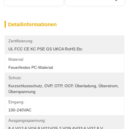
Detailinformationen
Zertifizierung:
UL FCC CE KC PSE GS UKCA RoHS Etc
Material:
Feuerfestes PC-Material
Schutz:
Kurzschlussschutz, OVP, OTP, OCP, Überladung, Überstrom, 
Überspannung
Eingang:
100-240VAC
Ausgangsspannung:
8,4 V/12,6 V/16,8 V/21V/25,2 V/29,4V/33,6 V/37,8 V