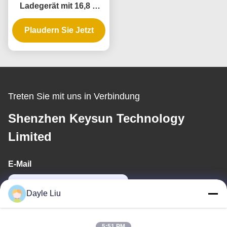
Ladegerät mit 16,8 V
25,2 V Ausgang, PC
Plaudern Sie Jetzt
Feuerfestmaterial
Treten Sie mit uns in Verbindung
Shenzhen Keysun Technology
Limited
E-Mail
power06@szzhpower.com
Dayle Liu
Unsere Adresse
5:51 PM