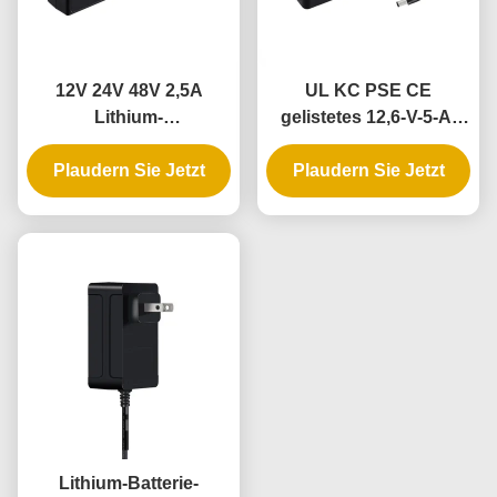
12V 24V 48V 2,5A
UL KC PSE CE
Lithium-
gelistetes 12,6-V-5-A-
Batterieladegerät mit
Lithium-
PC-feuerfestem Material
Plaudern Sie Jetzt
Batterieladegerät mit
Plaudern Sie Jetzt
und Kurzschlussschutz
CC-CV-Lademodus
für Roller E-Bike
Lithium-Batterie-