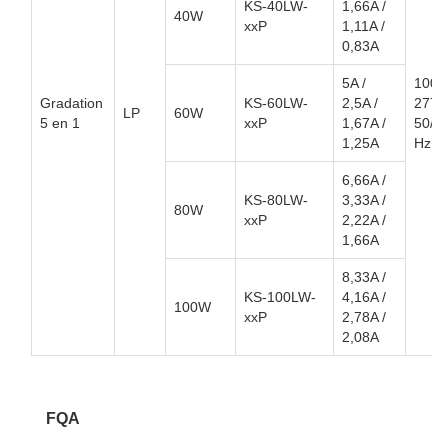
KS-40LW-
1,66A /
40W
xxP
1,11A /
0,83A
5A /
100 
Gradation
KS-60LW-
2,5A /
277 
LP
60W
5 en 1
xxP
1,67A /
50/6
1,25A
Hz
6,66A /
KS-80LW-
3,33A /
80W
xxP
2,22A /
1,66A
8,33A /
KS-100LW-
4,16A /
100W
xxP
2,78A /
2,08A
FQA