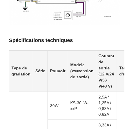
Spécifications techniques
Courant
de
Modèle
Type de
sortie
Tens
Série
Pouvoir
(xx=tension
gradation
(12 V/24
d'en
de sortie)
V/36
V/48 V)
2,5A /
KS-30LW-
1,25A /
30W
xxP
0,83A /
0,62A
3,33A /