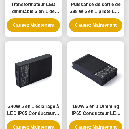
Transformateur LED
Puissance de sortie de
dimmable 5-en-1 de
288 W 5 en 1 pilote LED
192W avec indice IP65
à faible luminosité avec
pour applications de
Causez Maintenant
Causez Maintenant
IP65 pour les
gradation de phase
applications d'éclairage
universelle
universel
240W 5 en 1 éclairage à
180W 5 en 1 Dimming
LED IP65 Conducteur et
IP65 Conducteur LED
alimentation à LED
pour applications
Causez Maintenant
d'éclairage extérieur et
Causez Maintenant