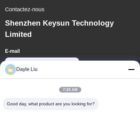
Contactez-nous
Shenzhen Keysun Technology
Limited
E-mail
power06@szzhpower.com
Dayle Liu
Notre adresse
7:20 AM
Adresse
Good day, what product are you looking for?
8À l'étage 9A, bâtiment 2, rue Fengxing.1, communauté
Fenghuang, rue Fuyong, district Baoan, Shenzhen, Guangdong,
Chine
Téléphone