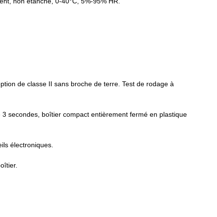
quement, non étanche, 0-40°C, 5%-95% HR.
eption de classe II sans broche de terre. Test de rodage à
e 3 secondes, boîtier compact entièrement fermé en plastique
ils électroniques.
îtier.