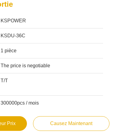
rtie
KSPOWER
KSDU-36C
1 pièce
The price is negotiable
T/T
300000pcs / mois
ur Prix
Causez Maintenant