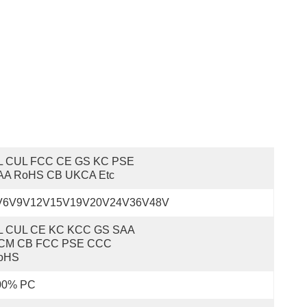
L CUL FCC CE GS KC PSE 
AA RoHS CB UKCA Etc
V6V9V12V15V19V20V24V36V48V
L CUL CE KC KCC GS SAA 
CM CB FCC PSE CCC 
oHS
00% PC