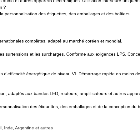
urs audio et autres appareils électroniques. Utilisation intérieure uni
on ?
 personnalisation des étiquettes, des emballages et des boîtiers.
ternationales complètes, adapté au marché coréen et mondial.
és, les surtensions et les surcharges. Conforme aux exigences LPS. Conc
s d'efficacité énergétique de niveau VI. Démarrage rapide en moins d
ion, adaptés aux bandes LED, routeurs, amplificateurs et autres appare
sonnalisation des étiquettes, des emballages et de la conception du bo
, Inde, Argentine et autres