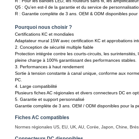
R : Pour les bandes LED, les routeurs sans fil, les amplificate
Q5 : Qu'en est-il de la garantie et du service de personnalisati
R : Garantie complète de 3 ans. OEM & ODM disponibles pour la
Pourquoi nous choisir ?
Certifications KC et mondiales
Adaptateur mural 15W avec certification KC et approbations in
2. Conception de sécurité multiple fiable
Protection intégrée contre les courts-circuits, les surintensit
pleine charge à 100% garantissant des performances stables.
3. Performances à haut rendement
Sortie à tension constante à canal unique, conforme aux norme
PC.
4. Large compatibilité
Plusieurs fiches AC régionales et divers connecteurs DC en opt
5. Garantie et support personnalisé
Garantie complète de 3 ans. OEM / ODM disponibles pour la per
Fiches AC compatibles
Normes régionales US, EU, UK, AU, Corée, Japon, Chine, Brésil
Connecteurs DC disponibles