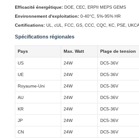
Efficacité énergétique:
DOE, CEC, ERPII MEPS GEMS
Environnement d'exploitation:
0-40°C, 5%-95% HR
Certifications:
UL, cUL, FCC, GS, CCC, CQC, KC, PSE, UKCA,
Spécifications régionales
Pays
Max. Watt
Plage de tension
US
24W
DC5-36V
UE
24W
DC5-36V
Royaume-Uni
24W
DC5-36V
AU
24W
DC5-36V
KR
24W
DC5-36V
JP
24W
DC5-36V
CN
24W
DC5-36V