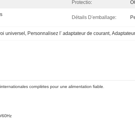
Protectio:
O
s 
Détails D'emballage:
Pe
oi universel
, 
Personnalisez l' adaptateur de courant
, 
Adaptateur
internationales complètes pour une alimentation fiable.
0/60Hz