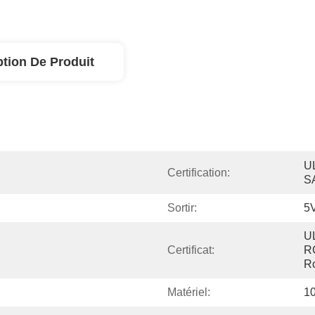
ption De Produit
U
Certification:
S
Sortir:
5
U
Certificat:
R
R
Matériel:
1